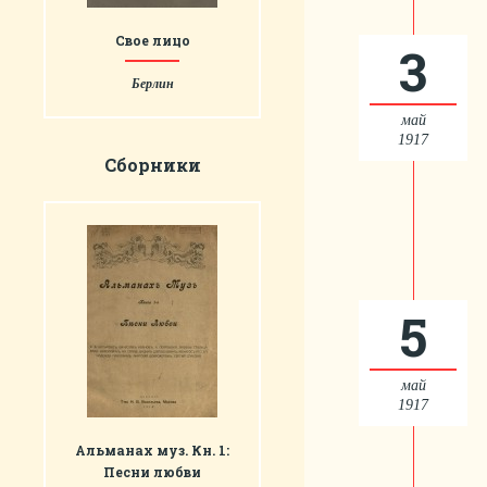
Свое лицо
3
Берлин
май
1917
Сборники
5
май
1917
Альманах муз. Кн. 1:
Песни любви