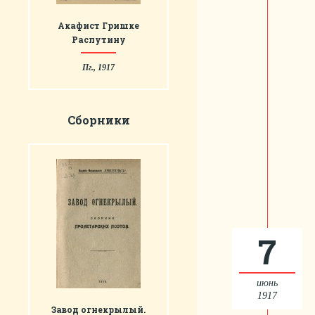
Акафист Гришке
Распутину
Пг., 1917
Сборники
7
июнь
1917
Завод огнекрылый.