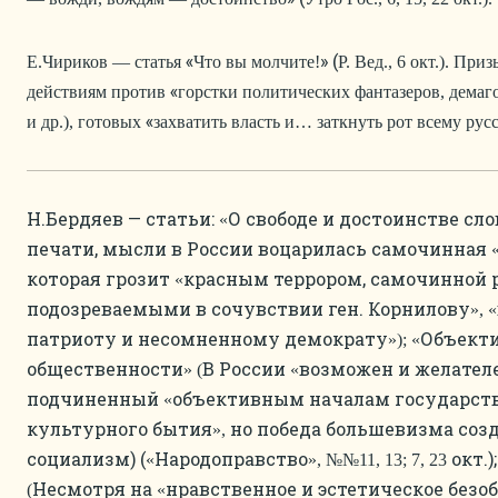
«
» (
Е.Чириков — статья
Что вы молчите!
Р. Вед., 6 окт.). Пр
«
действиям против
горстки политических фантазеров, демаг
«
и др.), готовых
захватить власть и… заткнуть рот всему рус
Н.Бердяев — статьи:
О свободе и достоинстве сло
«
печати, мысли в России воцарилась самочинная
которая грозит
красным террором, самочинной 
«
подозреваемыми в сочувствии ген. Корнилову
», «
патриоту и несомненному демократу
Объект
»); «
общественности
В России
возможен и желател
» (
«
подчиненный
объективным началам государств
«
культурного бытия
но победа большевизма соз
»,
социализм) (
Народоправство
окт.);
«
», №№11, 13; 7, 23
Несмотря на
нравственное и эстетическое безо
(
«