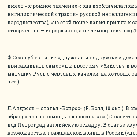
имеет
огромное значение
она изобличила лож
«
»:
нигилистической страсти
русской интеллигенци
»
народничества);
на этой почве нация пришла к 
«
творчество — иерархично, а не демократично
«
») (
Ф.Сологуб в статье
Дружная и недружная
доказ
«
»
приравнивать самосуд к простому убийству и во
матушку Русь с чертовых качелей, на которых она
окт.).
Л.Андреев — статья
Вопрос
Р. Воля, 10 окт.). 
«
» (
обращается за помощью к союзникам (
Спасите 
«
под Петроград английскую эскадру. В статье зву
возможностью гражданской войны в России (
пр
«