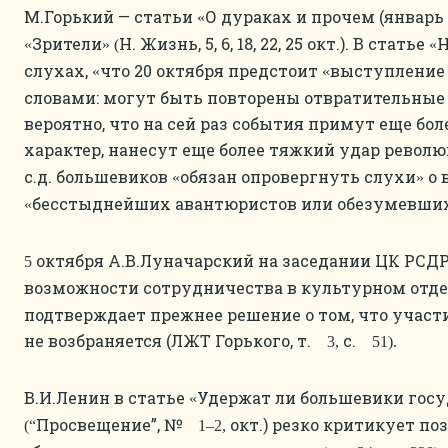
М.Горький — статьи
О дураках и прочем (январь 
«
Зрители
Н. Жизнь, 5, 6, 18, 22, 25 окт.). В статье
Н
«
» (
«
слухах,
что 20 октября предстоит
выступление
«
«
словами: могут быть повторены отвратительные
вероятно, что на сей раз события примут еще бо
характер, нанесут еще более тяжкий удар револ
с.д. большевиков
обязан опровергнуть слухи
о 
«
»
бесстыднейших авантюристов или обезумевши
«
октября А.В.Луначарский на заседании ЦК РСДР
5
возможности сотрудничества в культурном отде
подтверждает прежнее решение о том, что участи
не возбраняется (ЛЖТ Горького, т.
с.
3,
51).
В.И.Ленин в статье
Удержат ли большевики госу
«
Просвещение”, №
окт.) резко критикует п
(“
1–2,