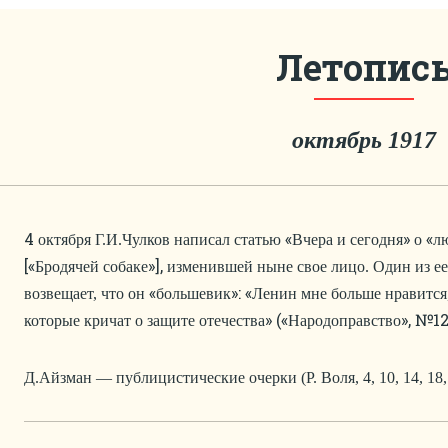
Летопис
октябрь 1917
4
«
»
«
октября Г.И.Чулков написал статью
Вчера и сегодня
о
л
[«
»],
Бродячей собаке
изменившей ныне свое лицо. Один из ее
«
»: «
возвещает, что он
большевик
Ленин мне больше нравится,
» («
», №12
которые кричат о защите отечества
Народоправство
Д.Айзман — публицистические очерки (Р. Воля, 4, 10, 14, 18, 