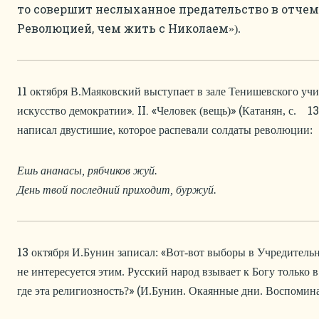
то совершит неслыханное предательство в отче
Революцией, чем жить с Николаем
»).
11
октября В.Маяковский выступает в зале Тенишевского учил
». II. «
» (
133
искусство демократии
Человек (вещь)
Катанян, с.
написал двустишие, которое распевали солдаты революции:
Ешь ананасы, рябчиков жуй.
День твой последний приходит, буржуй
.
13
«
октября И.Бунин записал:
Вот-вот выборы в Учредительн
не интересуется этим. Русский народ взывает к Богу только 
» (
где эта религиозность?
И.Бунин. Окаянные дни. Воспоминани