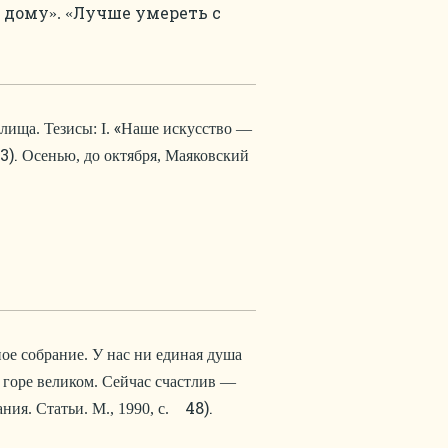
м дому
Лучше умереть с
». «
«
ища. Тезисы: I.
Наше искусство —
).
Осенью, до октября, Маяковский
ое собрание. У нас ни единая душа
в горе великом. Сейчас счастлив —
48).
я. Статьи. М., 1990, с.