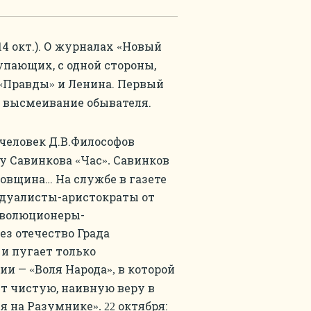
 14 окт.). О журналах
Новый
«
упающих, с одной стороны,
Правды
и Ленина. Первый
«
»
а высмеивание обывателя.
человек Д.В.Философов
у Савинкова
Час
Савинков
«
».
ловщина… На службе в газете
дуалисты-аристократы от
еволюционеры-
з отечество Града
 и пугает только
тии —
Воля Народа
в которой
«
»,
т чистую, наивную веру в
я на Разумнике
октября:
». 22