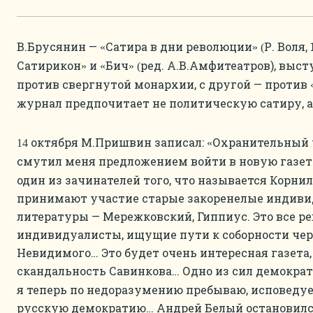
В.Брусянин —
Сатира в дни революции
Р. Воля,
«
» (
Сатирикон
и
Бич
ред. А.В.Амфитеатров), выст
»
«
» (
против свергнутой монархии, с другой — против
журнал предпочитает не политическую сатиру, 
октября М.Пришвин записал:
Охранительный 
14
«
смутил меня предложением войти в новую газет
один из зачинателей того, что называется Корни
принимают участие старые закоренелые индиви
литературы — Мережковский, Гиппиус. Это все р
индивидуалисты, ищущие пути к соборности чере
Невидимого… Это будет очень интересная газета,
скандальность Савинкова… Одно из сил демокра
я теперь по недоразумению пребываю, исповедуе
русскую демократию… Андрей Белый остановилс