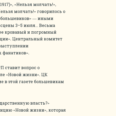
1917)
Нельзя молчать!
», «
»,
ельзя молчать!
говорилось о
»
 большевиков
иными
» —
 сцены 3–5 июля… Весьма
лее кровавый и погромный
юции
Центральный комитет
».
выступлении
х фанатиков
».
П ставит вопрос о
ле
Новой жизни
ЦК
«
».
е в этой газете большевикам
дарственную власть?
»
озицию
Новой жизни
которая
«
»,