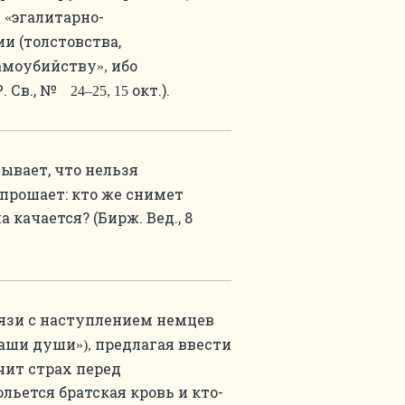
ь
эгалитарно-
«
и (толстовства,
самоубийству
ибо
»,
Р. Св., №
окт.).
24–25, 15
ывает, что нельзя
прошает: кто же снимет
 качается? (Бирж. Вед., 8
В связи с наступлением немцев
наши души
предлагая ввести
»),
чит страх перед
ольется братская кровь и кто-