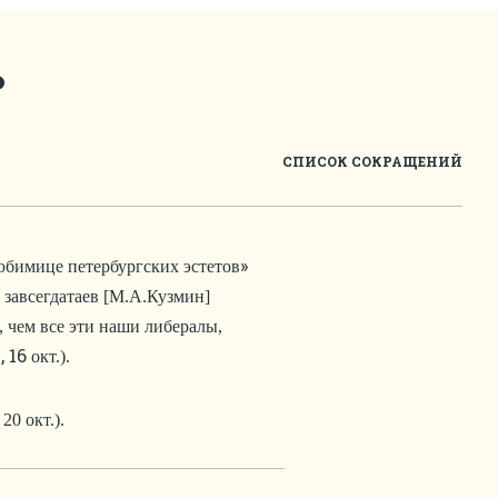
ь
СПИСОК СОКРАЩЕНИЙ
»
юбимице петербургских эстетов
 завсегдатаев [М.А.Кузмин]
 чем все эти наши либералы,
, 16
окт.).
20 окт.).