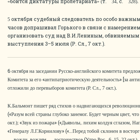
боится диктатуры пролетариата
т.
с.
«
» (
34,
328).
октября судебный следователь по особо важным
5
часов допрашивал Горького в связи с намерение
организовать суд над В.И.Лениным, обвиняемым
выступления 3–5 июля (Р. Сл., 7 окт.).
6
октября на заседании Русско-английского комитета предло
«
» [
Комитета за его
антипатриотическую деятельность
за ант
отложили до перевыборов комитета (Р. Сл., 7 окт.).
К.Бальмонт пишет ряд стихов о надвигающихся революцион
(«
Разум всей страны глубоко занемог. Будет черным цвет, чт
«
» («
окт.);
Звук из пожара
Дьяволы, лихим колдуя сглазом, На
«
» («…
Генералу Л.Г.Корнилову
Перед тобой склонен в востор
» (
— вожди, вождям — достоинство
Утро Рос., 6, 15, 22 окт.).