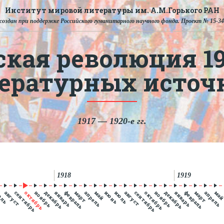
Институт мировой литературы им. А.М.Горького РАН
создан при поддержке Российского гуманитарного научного фонда. Проект № 15-34
ская революция 191
тературных источ
1917 — 1920-е гг.
1918
1919
юль
август
сентябрь
октябрь
ноябрь
декабрь
январь
февраль
март
апрель
май
июнь
июль
август
сентябрь
октябрь
ноябрь
декабрь
январь
февраль
март
апрель
ма