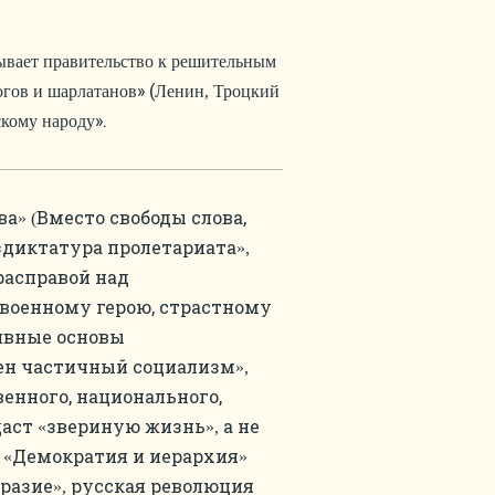
изывает правительство к решительным
» (
огов и шарлатанов
Ленин, Троцкий
».
скому народу
ва
Вместо свободы слова,
» (
диктатура пролетариата
«
»,
расправой над
военному герою, страстному
ивные основы
ен частичный социализм
»,
енного, национального,
даст
звериную жизнь
а не
«
»,
Демократия и иерархия
«
»
бразие
русская революция
»,