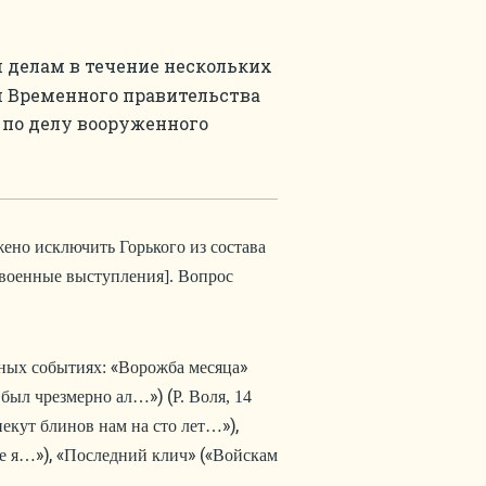
 делам в течение нескольких
м Временного правительства
 по делу вооруженного
жено исключить Горького из состава
ивоенные выступления]. Вопрос
«
»
ных событиях:
Ворожба месяца
») (
о был чрезмерно ал…
Р. Воля, 14
»),
пекут блинов нам на сто лет…
»), «
» («
ге я…
Последний клич
Войскам