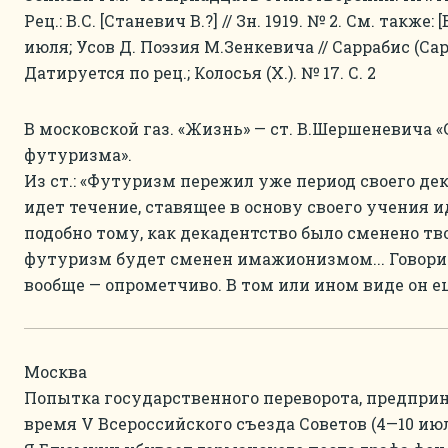
Рец.: В.С. [Станевич В.?] // Зн. 1919. № 2. См. также: 
июля; Усов Д. Поэзия М.Зенкевича // Саррабис (Сара
Датируется по рец.; Колосья (Х.). № 17. С. 2
В московской газ. «Жизнь» — ст. В.Шершеневича «
футуризма».
Из ст.: «Футуризм пережил уже период своего де
идет течение, ставящее в основу своего учения 
подобно тому, как декадентство было сменено т
футуризм будет сменен имажионизмом... Говори
вообще — опрометчиво. В том или ином виде он е
Москва
Попытка государственного переворота, предпри
время V Всероссийского съезда Советов (4—10 июл