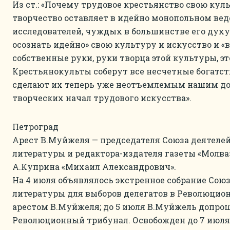
Из ст.: «Почему трудовое крестьянство свою куль
творчество оставляет в идейно монопольном ве
исследователей, чуждых в большинстве его духу?
осознать идейно» свою культуру и искусство и «в
собственные руки, руки творца этой культуры, это
Крестьянокульты соберут все несчетные богатст
сделают их теперь уже неотъемлемым нашим до
творческих начал трудового искусства».
Петроград
Арест В.Муйжеля — председателя Союза деятеле
литературы и редактора-издателя газеты «Молва
А.Куприна «Михаил Александрович».
На 4 июля объявлялось экстренное собрание Сою
литературы для выборов делегатов в Революцион
арестом В.Муйжеля; до 5 июля В.Муйжель допрош
Революционный трибунал. Освобожден до 7 июля