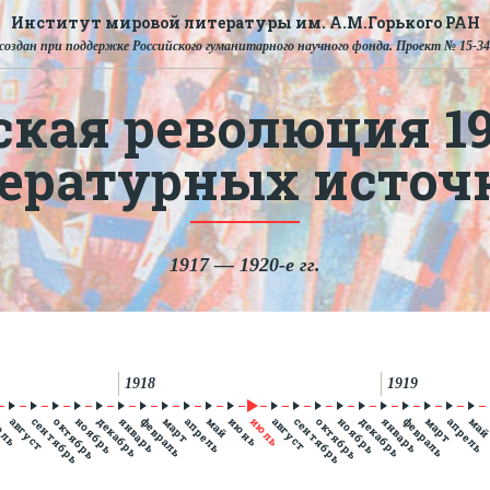
Институт мировой литературы им. А.М.Горького РАН
создан при поддержке Российского гуманитарного научного фонда. Проект № 15-34
ская революция 191
тературных источ
1917 — 1920-е гг.
1918
1919
юль
август
сентябрь
октябрь
ноябрь
декабрь
январь
февраль
март
апрель
май
июнь
июль
август
сентябрь
октябрь
ноябрь
декабрь
январь
февраль
март
апрель
ма