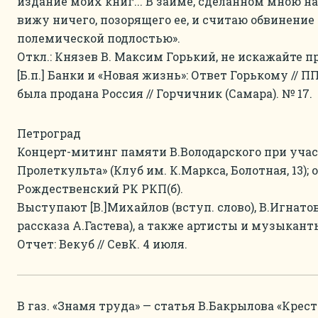
издание моих книг... В займе, сделанном мною на
вижу ничего, позорящего ее, и считаю обвинение
полемической подлостью».
Откл.: Князев В. Максим Горький, не искажайте пра
[Б.п.] Банки и «Новая жизнь»: Ответ Горькому // ППр
была продана Россия // Горчичник (Самара). № 17.
Петроград
Концерт-митинг памяти В.Володарского при уча
Пролеткульта» (Клуб им. К.Маркса, Болотная, 13);
Рождественский РК РКП(б).
Выступают [В.]Михайлов (вступ. слово), В.Игнатов
рассказа А.Гастева), а также артисты и музыкант
Отчет: Векуб // СевК. 4 июля.
В газ. «Знамя труда» — статья В.Бакрылова «Крес