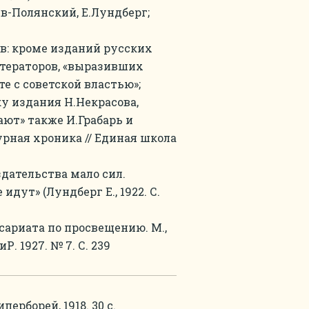
ев-Полянский, Е.Лундберг;
ов: кроме изданий русских
тераторов, «выразивших
е с советской властью»;
у издания Н.Некрасова,
ют» также И.Грабарь и
атурная хроника // Единая школа
здательства мало сил.
идут» (Лундберг Е., 1922. С.
ссариата по просвещению. М.,
Р. 1927. № 7. С. 239
ерборей, 1918. 30 с.