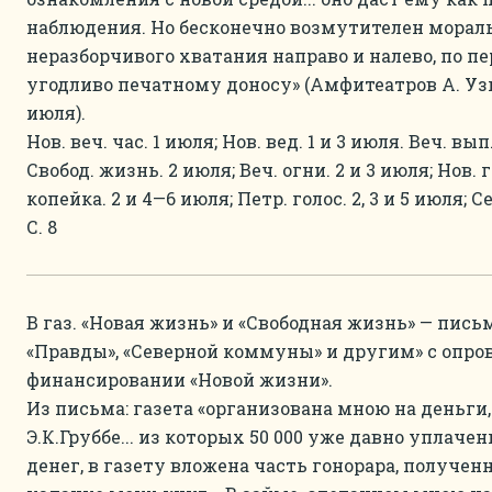
наблюдения. Но бесконечно возмутителен морал
неразборчивого хватания направо и налево, по 
угодливо печатному доносу» (Амфитеатров А. Узы 
июля).
Нов. веч. час. 1 июля; Нов. вед. 1 и 3 июля. Веч. вып.
Свобод. жизнь. 2 июля; Веч. огни. 2 и 3 июля; Нов. га
копейка. 2 и 4—6 июля; Петр. голос. 2, 3 и 5 июля; 
С. 8
В газ. «Новая жизнь» и «Свободная жизнь» — пис
«Правды», «Северной коммуны» и другим» с опр
финансировании «Новой жизни».
Из письма: газета «организована мною на деньги
Э.К.Груббе... из которых 50 000 уже давно уплаче
денег, в газету вложена часть гонорара, получен