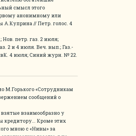
ьный смысл этого
первому анонимному или
А.Куприна // Петр. голос. 4
; Нов. петр. газ. 2 июля;
з. 2 и 4 июля. Веч. вып.; Газ.-
СевК. 4 июля; Синий журн. № 22.
ьмо М.Горького «Сотрудникам
овержением сообщений о
, взятые взаимообразно у
ны кредитору... Кроме этих
ного мною с «Нивы» за