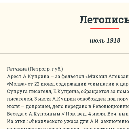
Летопис
июль 1918
Гатчина (Петрогр. губ.)
Арест А.Куприна — за фельетон «Михаил Александро
«Молва» от 22 июня, содержащий «симпатии к цар
Супруга писателя, Е.Куприна, обращается за пом
писателей; 3 июля А.Куприн освобожден под пору
июля — допрошен, дело передано в Революционны
Беседа с А.Куприным // Нов. вед. 4 июля. Веч. вып
Из откл.: «Физического ужаса для А.И. заключение
ознакомления с новой средой... оно даст ему как