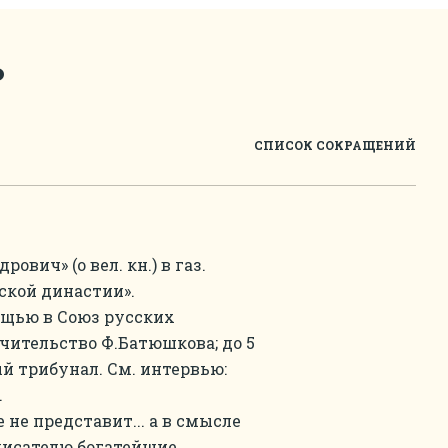
ь
СПИСОК СОКРАЩЕНИЙ
вич» (о вел. кн.) в газ.
ской династии».
ощью в Союз русских
чительство Ф.Батюшкова; до 5
й трибунал. См. интервью:
.
 не представит... а в смысле
 писателю богатейшие