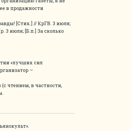
 организацию газеты, я не
 ее в продажности
вды! [Стих.] // КрГВ. 3 июля;
. 3 июля; [Б.п.] За сколько
стии «лучших сил
 организатор —
 (с чтением, в частности,
ы.
тьянокульт».