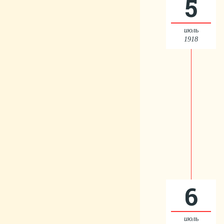
5
июль
1918
6
июль