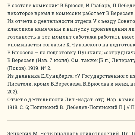
В составе комиссии: В.Брюсов, И.Грабарь, П.Лебед
некоторое время в комиссии работает В.Вересаев.
Из отчета о деятельности отдела V съезду Совет
классиков намечены к выпуску произведения ли
готовность в тот момент саботажа работать вмест
упоминается согласие К.Чуковского на подготовк
В.Брюсова — на подготовку Пушкина; «сотруднича
В.Вересаев (Изв. 7 июля). См. также: [Б.п.] Литер
(Псков). 1919. № 2.
Из дневника Е.Лундберга: «У Государственного и
Писатели, кроме В.Вересаева, В.Брюсова и меня, не 
202).
Отчет о деятельности Лит.-издат. отд. Нар. коми
1918. С. 6; Полянский В. [Лебедев-Полянский П.] // Пи
Зенкевич М. Четырнадцать стихотворений. Пг.: Гип