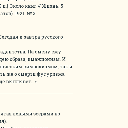
[Б.п.] Около книг // Жизнь. 5
тов). 1921. № 3.
Сегодня и завтра русского
кадентства. На смену ему
идею образа, имажионизм. И
ворческим символизмом, так и
ть же о смерти футуризма
ще выплывет...»
нятая левыми эсерами во
я).