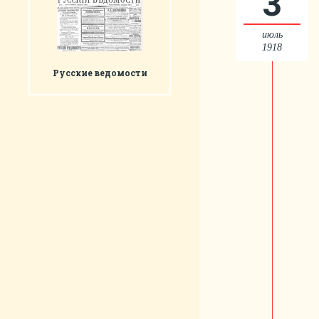
3
июль
1918
Русские ведомости