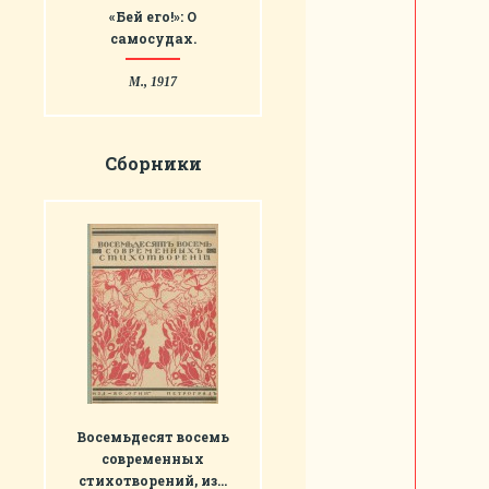
«Бей его!»: О
самосудах.
М., 1917
Сборники
Восемьдесят восемь
современных
стихотворений, из…