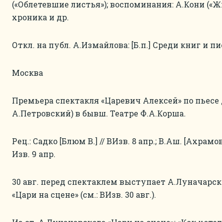
(«Облетевшие листья»); воспоминания: А.Кони («Ж
хроника и др.
Откл. на публ. А.Измайлова: [Б.п.] Среди книг и писа
Москва
Премьера спектакля «Царевич Алексей» по пьесе
А.Петровский) в бывш. Театре Ф.А.Корша.
Рец.: Садко [Блюм В.] // ВИзв. 8 апр.; В.Аш. [Ахрамо
Изв. 9 апр.
30 авг. перед спектаклем выступает А.Луначарс
«Цари на сцене» (см.: ВИзв. 30 авг.).