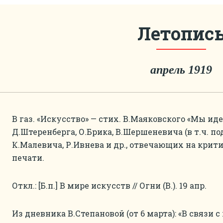
Летопис
апрель 1919
В газ. «Искусство» — стих. В.Маяковского «Мы ид
Д.Штеренберга, О.Брика, В.Шершеневича (в т.ч. под
К.Малевича, Р.Ивнева и др., отвечающих на крити
печати.
Откл.: [Б.п.] В мире искусств // Огни (В.). 19 апр.
Из дневника В.Степановой (от 6 марта): «В связи