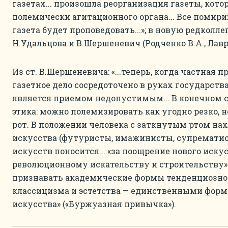
газетах... произошла реорганизация газеты, кото
полемически агитационного органа... Все помир
газета будет проповедовать...»; в новую редколл
Н.Удальцова и В.Шершеневич (Родченко В.А., Лаврент
Из ст. В.Шершеневича: «...теперь, когда частная 
газетное дело сосредоточено в руках государств
является приемом недопустимым... В конечном с
этика: можно полемизировать как угодно резко, н
рот. В положении человека с заткнутым ртом нах
искусства (футуристы, имажинисты, супрематист
искусств поносится... «за поощрение нового искус
революционному искательству и строительству».
признавать академические формы тенденциозно
классицизма и эстетства — единственными форм
искусства» («Буржуазная привычка»).