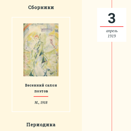
Сборники
3
апрель
1919
Весенний салон
поэтов
М., 1918
Периодика