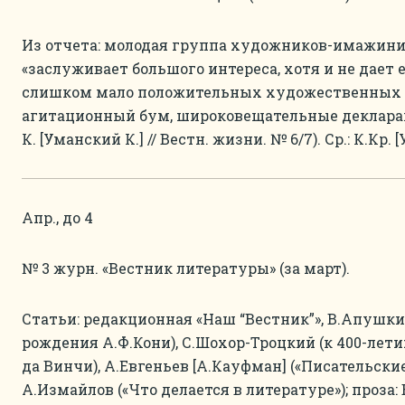
Из отчета: молодая группа художников-имажинис
«заслуживает большого интереса, хотя и не дает е
слишком мало положительных художественных 
агитационный бум, широковещательные деклара
К. [Уманский К.] // Вестн. жизни. № 6/7). Ср.: К.Кр. [
Апр., до 4
№ 3 журн. «Вестник литературы» (за март).
Статьи: редакционная «Наш “Вестник”», В.Апушки
рождения А.Ф.Кони), С.Шохор-Троцкий (к 400-лет
да Винчи), А.Евгеньев [А.Кауфман] («Писательские
А.Измайлов («Что делается в литературе»); проза