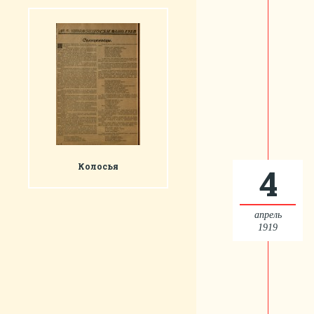
Колосья
4
апрель
1919