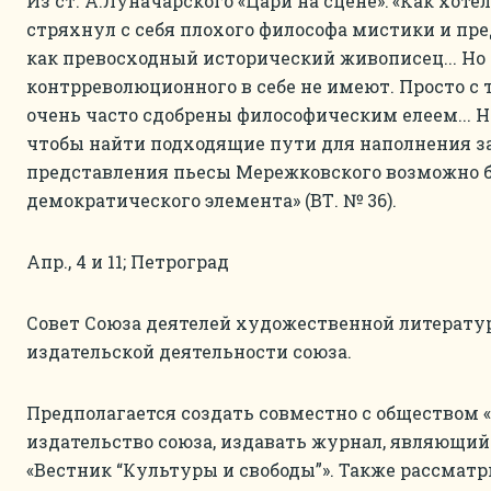
Из ст. А.Луначарского «Цари на сцене»: «Как хот
стряхнул с себя плохого философа мистики и пре
как превосходный исторический живописец... Но
контрреволюционного в себе не имеют. Просто с т
очень часто сдобрены философическим елеем... Н
чтобы найти подходящие пути для наполнения за
представления пьесы Мережковского возможно 
демократического элемента» (ВТ. № 36).
Апр., 4 и 11; Петроград
Совет Союза деятелей художественной литерату
издательской деятельности союза.
Предполагается создать совместно с обществом «
издательство союза, издавать журнал, являющи
«Вестник “Культуры и свободы”». Также рассматр