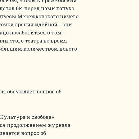
елось бы, чтобы Мережковский
дстал бы перед нами только
 пьесы Мережковского ничего
очки зрения идейной... они
адо позаботиться о том,
лы этого театра во время
бóльшим количеством нового
ры обсуждает вопрос об
Культура и свобода»
йся продолжением журнала
ивается вопрос об