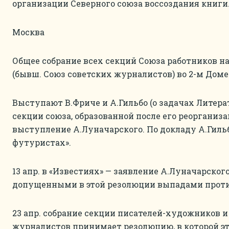
организации Северного союза воссоздания книги
Москва
Общее собрание всех секций Союза работников н
(бывш. Союз советских журналистов) во 2-м Доме
Выступают В.Фриче и А.Гильбо (о задачах Лите
секции союза, образованной после его реорганиза
выступление А.Луначарского. По докладу А.Гиль
футуристах».
13 апр. в «Известиях» — заявление А.Луначарского
допущенными в этой резолюции выпадами проти
23 апр. собрание секции писателей-художников и
журналистов принимает резолюцию, в которой эт