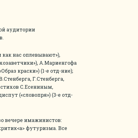
ой аудитории
в.
 как нас оплевывают»),
тхозаветчики»), А.Мариенгофа
браз краски») (1-е отд-ние);
.Стенберга, Г.Стенберга,
е стихов С.Есениным,
спут («словопря») (3-е отд-
 «о вечере имажинистов:
критик<а> футуризма. Все