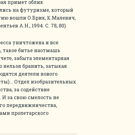
рая примет облик
ились на футуризме, который
егию вошли О.Брик, К.Малевич,
ьев А.Н., 1994. С. 78, 80).
пресса уничтожена и все
а, такое битье наотмашь
чете, забыта элементарная
о нельзя бранить, затыкая
одятся деятели нового
ы)... Отдел изобразительных
ства, за содействие
 И за свою смелость не
го передвижничества,
ами пролетарского