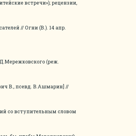
итейские встречи»); рецензии,
телей // Огни (В.). 14 апр.
 Д.Мережковского (реж.
вич В., псевд. В.Ашмарин] //
кий со вступительным словом