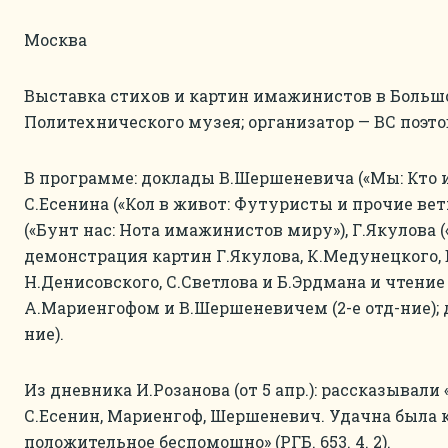
Москва
Выставка стихов и картин имажинистов в Больш
Политехнического музея; организатор — ВС поэто
В программе: доклады В.Шершеневича («Мы: Кто и
С.Есенина («Кол в живот: Футуристы и прочие ве
(«Бунт нас: Нота имажинистов миру»), Г.Якулова («О
демонстрация картин Г.Якулова, К.Медунецкого, В
Н.Денисовского, С.Светлова и Б.Эрдмана и чтени
А.Мариенгофом и В.Шершеневичем (2-е отд-ние); ди
ние).
Из дневника И.Розанова (от 5 апр.): рассказывали
С.Есенин, Мариенгоф, Шершеневич. Удачна была 
положительное беспомощно» (РГБ. 653. 4. 2).