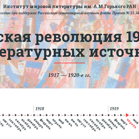
Институт мировой литературы им. А.М.Горького РАН
создан при поддержке Российского гуманитарного научного фонда. Проект № 15-34
ская революция 191
тературных источ
1917 — 1920-е гг.
1918
1919
юль
август
сентябрь
октябрь
ноябрь
декабрь
январь
февраль
март
апрель
май
июнь
июль
август
сентябрь
октябрь
ноябрь
декабрь
январь
февраль
март
апрель
ма