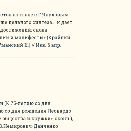
тов во главе с Г.Якуловым
ще цельного синтеза... и дает
достижений: снова
ции и манифесты» (Крайний
Уманский К.] // Изв. 6 апр.
н (К 75-летию со дня
ию со дня рождения Леонардо
 общества и кружки», оконч.),
: В.Немирович-Данченко