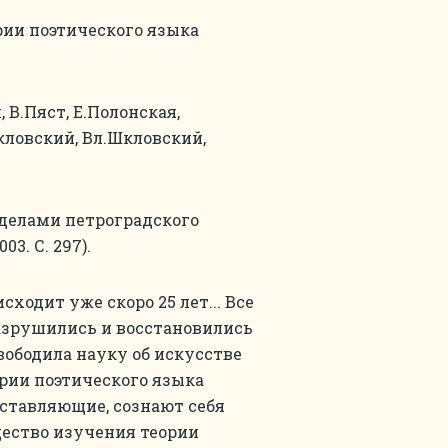
рии поэтического языка
 В.Пяст, Е.Полонская,
кловский, Вл.Шкловский,
 делами петроградского
3. С. 297).
сходит уже скоро 25 лет... Все
азрушились и восстановились
вободила науку об искусстве
ории поэтического языка
оставляющие, сознают себя
щество изучения теории