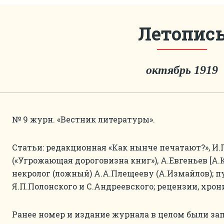
Летопис
октябрь 1919
№ 9 журн. «Вестник литературы».
Статьи: редакционная «Как нынче печатают?», И.
(«Угрожающая дороговизна книг»), А.Евгеньев [А
некролог (ложный) А.А.Плещееву (А.Измайлов); 
Я.П.Полонского и С.Андреевского; рецензии, хрони
Ранее номер и издание журнала в целом были з