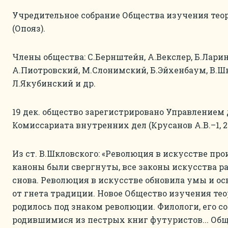
Учредительное собрание Общества изучения тео
(Опояз).
Члены общества: С.Бернштейн, А.Векслер, Б.Ларин,
А.Пиотровский, М.Слонимский, Б.Эйхенбаум, В.Ш
Л.Якубинский и др.
19 дек. общество зарегистрировано Управлением
Комиссариата внутренних дел (Крусанов А.В.–1, 200
Из ст. В.Шкловского: «Революция в искусстве прои
каноны были свергнуты, все законы искусства р
снова. Революция в искусстве обновила умы и ос
от гнета традиции. Новое Общество изучения те
родилось под знаком революции. Филологи, его с
родившимися из пестрых книг футуристов... Об