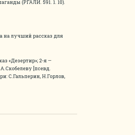
анды (РГАЛИ. 591. 1. 10).
са на лучший рассказ для
аз «Дезертир»; 2-я —
 А.Скобелеву [псевд.
и: С.Гальперин, Н.Горлов,