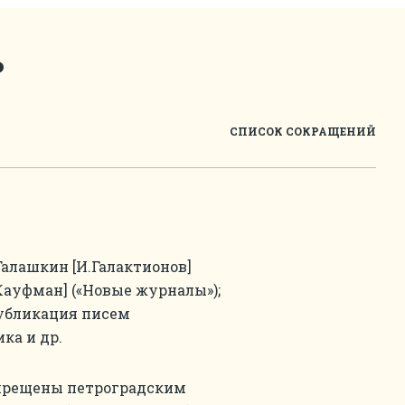
ь
СПИСОК СОКРАЩЕНИЙ
Галашкин [И.Галактионов]
.Кауфман] («Новые журналы»);
публикация писем
ка и др.
апрещены петроградским