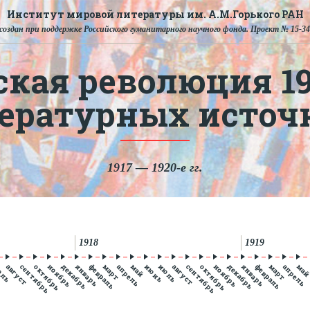
Институт мировой литературы им. А.М.Горького РАН
создан при поддержке Российского гуманитарного научного фонда. Проект № 15-34
ская революция 191
тературных источ
1917 — 1920-е гг.
1918
1919
юль
август
сентябрь
октябрь
ноябрь
декабрь
январь
февраль
март
апрель
май
июнь
июль
август
сентябрь
октябрь
ноябрь
декабрь
январь
февраль
март
апрель
ма