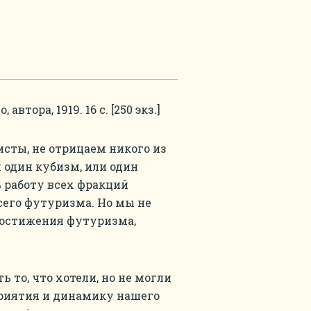
втора, 1919. 16 с. [250 экз.]
исты, не отрицаем никого из
 один кубизм, или один
 работу всех фракций
сего футуризма. Но мы не
достижения футуризма,
 то, что хотели, но не могли
риятия и динамику нашего