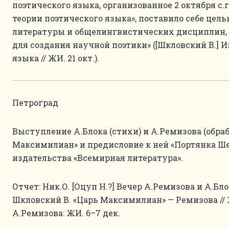
поэтического языка, организованное 2 октября с.
теории поэтического языка», поставило себе цел
литературы и общелингвистических дисциплин,
для создания научной поэтики» ([Шкловский В.] 
языка // ЖИ. 21 окт.).
Петроград
Выступление А.Блока (стихи) и А.Ремизова (обра
Максимилиан» и предисловие к ней «Портянка Ше
издательства «Всемирная литература».
Отчет: Ник.О. [Оцуп Н.?] Вечер А.Ремизова и А.Блок
Шкловский В. «Царь Максимилиан» — Ремизова // Ж
А.Ремизова: ЖИ. 6–7 дек.