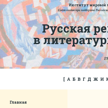
Институт мировой л
Сайт создан при поддержке Российско
Русская ре
в литерату
19
[
А
Б
В
Г
Д
Ж
И
Главная