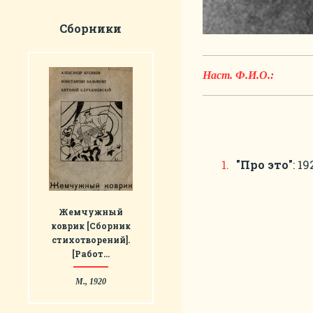
Сборники
Наст. Ф.И.О.:
"Про это"
: 19
Жемчужный
коврик [Сборник
стихотворений].
[Работ…
М., 1920