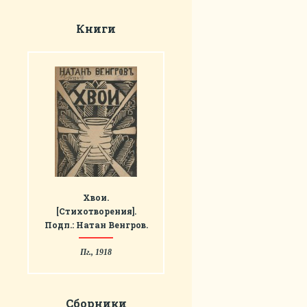
Книги
Хвои.
[Стихотворения].
Подп.: Натан Венгров.
Пг., 1918
Сборники