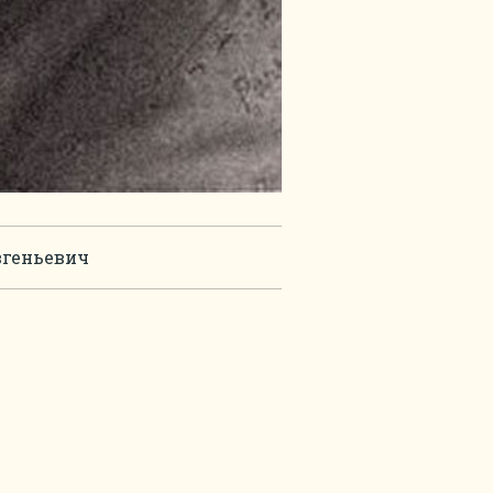
вгеньевич