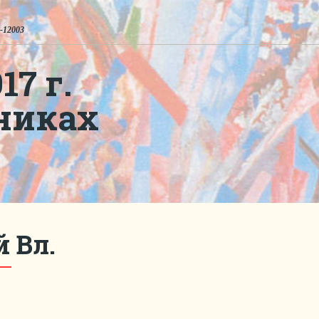
-12003
7 г.
никах
 Вл.