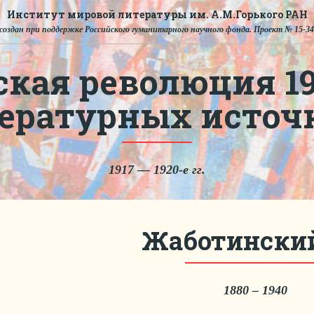
Институт мировой литературы им. А.М.Горького РАН
создан при поддержке Российского гуманитарного научного фонда. Проект № 15-34
ская революция 191
тературных источ
1917 — 1920-е гг.
Жаботинский
1880 – 1940