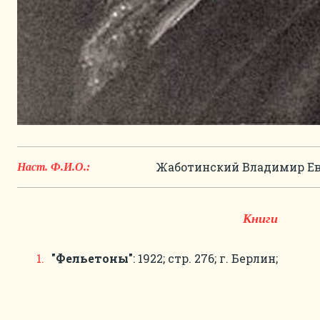
Жаботинский Владимир Е
Наст. Ф.И.О.:
Книги
"Фельетоны"
: 1922; стр. 276; г. Берлин;