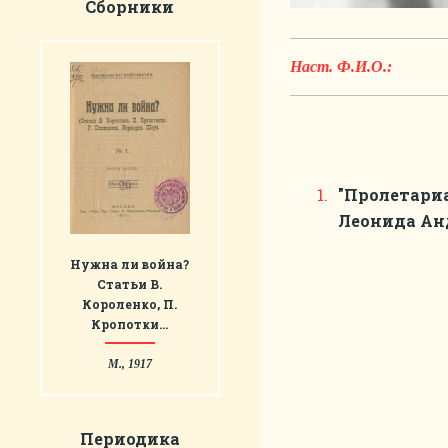
Сборники
Наст. Ф.И.О.:
"Пролетариа
Леонида Ан
Нужна ли война?
Статьи В.
Короленко, П.
Кропотки…
М., 1917
Периодика