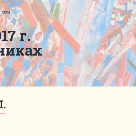
-12003
7 г.
никах
П.