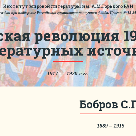
Институт мировой литературы им. А.М.Горького РАН
создан при поддержке Российского гуманитарного научного фонда. Проект № 15-34
ская революция 191
тературных источ
1917 — 1920-е гг.
Бобров С.
1889 – 1915