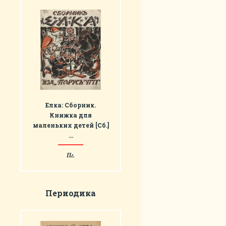
Елка: Сборник.
Книжка для
маленьких детей [Сб.]
…
Пг.
Периодика