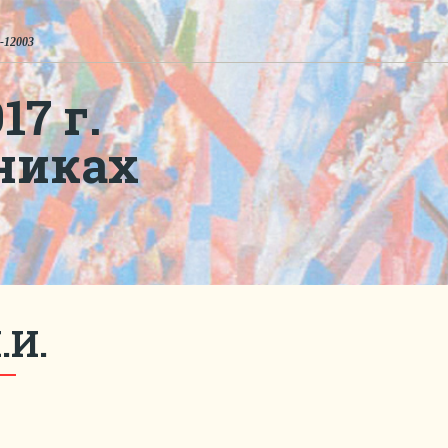
-12003
7 г.
никах
.И.