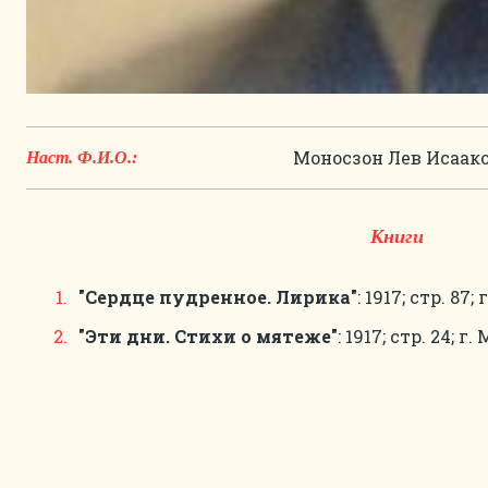
Моносзон Лев Исаак
Наст. Ф.И.О.:
Книги
"Сердце пудренное. Лирика"
: 1917; стр. 87; г
"Эти дни. Стихи о мятеже"
: 1917; стр. 24; г. М