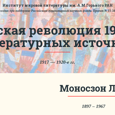
Институт мировой литературы им. А.М.Горького РАН
создан при поддержке Российского гуманитарного научного фонда. Проект № 15-34
ская революция 191
тературных источ
1917 — 1920-е гг.
Моносзон Л
1897 – 1967