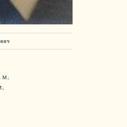
ович
. М.;
.;