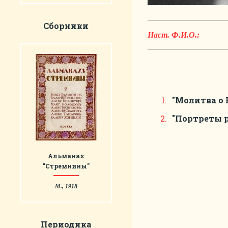
Сборники
Наст. Ф.И.О.:
"Молитва о 
"Портреты р
Альманах
"Стремнины"
М., 1918
Периодика