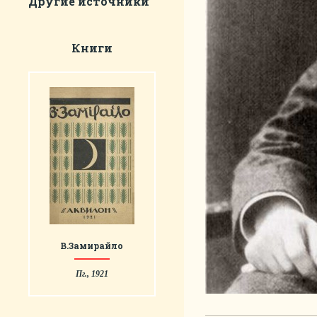
Другие источники
Книги
В.Замирайло
Пг., 1921