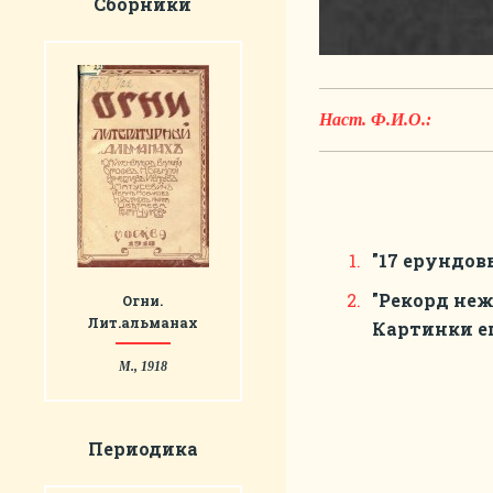
Сборники
Наст. Ф.И.О.:
"17 ерундов
"Рекорд неж
Огни.
Лит.альманах
Картинки ег
М., 1918
Периодика