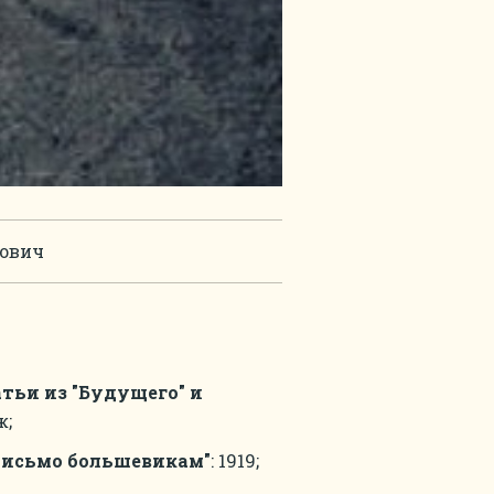
ович
атьи из "Будущего" и
ж;
письмо большевикам"
: 1919;