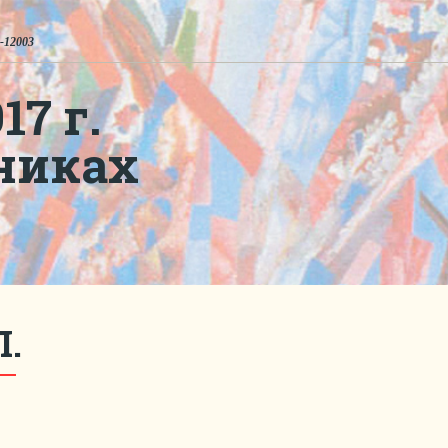
-12003
7 г.
никах
Л.