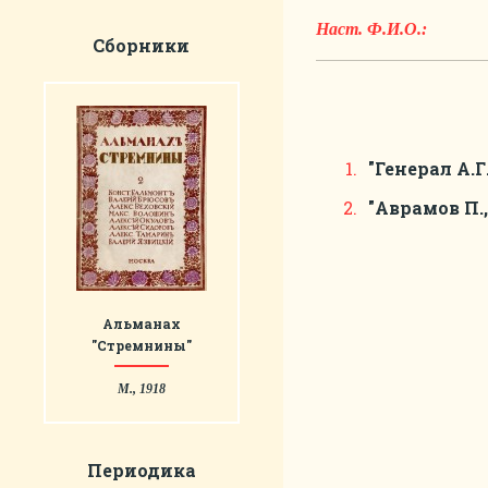
Наст. Ф.И.О.:
Сборники
"Генерал А.
"Аврамов П.,
Альманах
"Стремнины"
М., 1918
Периодика