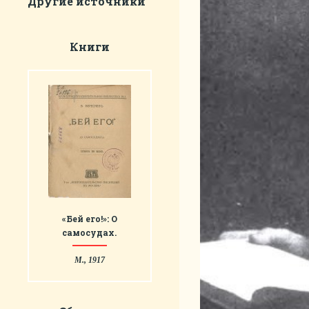
Другие источники
Книги
«Бей его!»: О
самосудах.
М., 1917