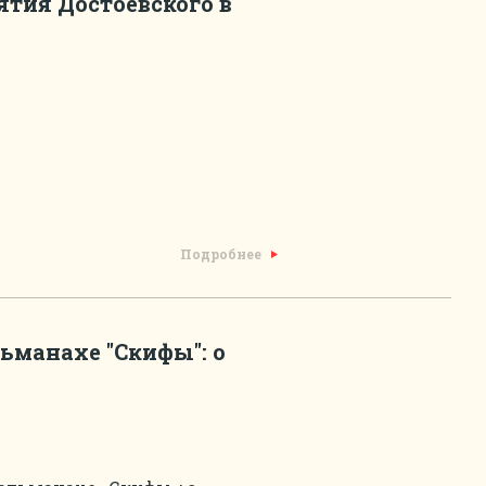
ятия Достоевского в
Подробнее
ьманахе "Скифы": о