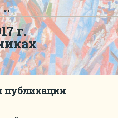
-12003
7 г.
никах
и публикации