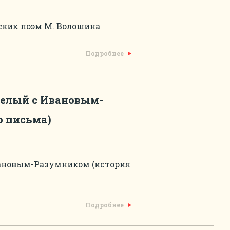
ских поэм М. Волошина
Подробнее
Белый с Ивановым-
о письма)
вановым-Разумником (история
Подробнее