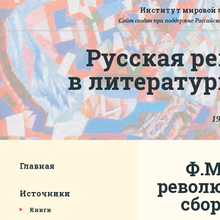
Институт мировой л
Сайт создан при поддержке Российско
Русская ре
в литерату
19
Ф.М
Главная
револ
Источники
сбор
Книги