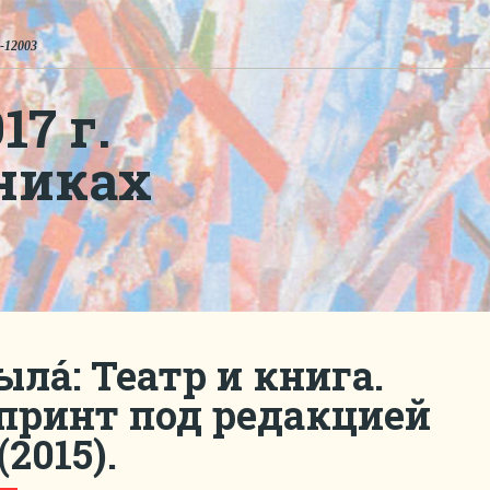
-12003
7 г.
никах
лá: Театр и книга.
епринт под редакцией
2015).