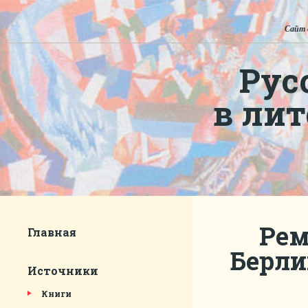
Сайт 
Рус
в ли
Рем
Главная
Берли
Источники
Книги