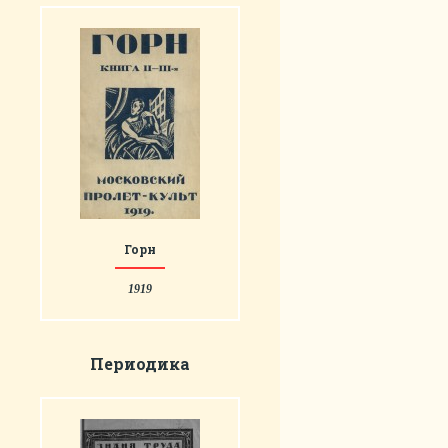
Горн
1919
Периодика