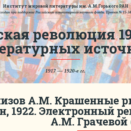
Институт мировой литературы им. А.М.Горького РАН
создан при поддержке Российского гуманитарного научного фонда. Проект № 15-34
ская революция 191
тературных источ
1917 — 1920-е гг.
изов А.М. Крашенные ры
н, 1922. Электронный р
А.М. Грачевой (