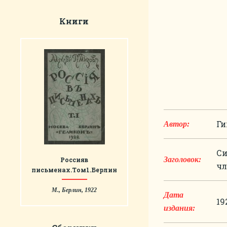
Книги
Ги
Автор:
Си
Заголовок:
Россияв
чл
письменах.Том1.Берлин
М., Берлин, 1922
Дата
19
издания: