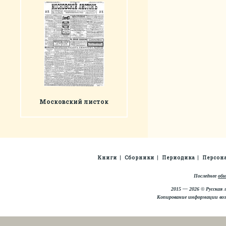
Московский листок
Книги
Сборники
Периодика
Персон
Последнее
обн
2015 — 2026 © Русская 
Копирование информации во