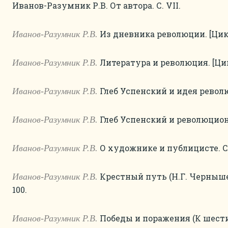
Иванов-Разумник Р.В. От автора. С. VII.
Из дневника революции. [Цикл]
Иванов-Разумник Р.В.
Литература и революция. [Цикл
Иванов-Разумник Р.В.
Глеб Успенский и идея революц
Иванов-Разумник Р.В.
Глеб Успенский и революционн
Иванов-Разумник Р.В.
О художнике и публицисте. С.
Иванов-Разумник Р.В.
Крестный путь (Н.Г. Черныше
Иванов-Разумник Р.В.
100.
Победы и поражения (К шести
Иванов-Разумник Р.В.