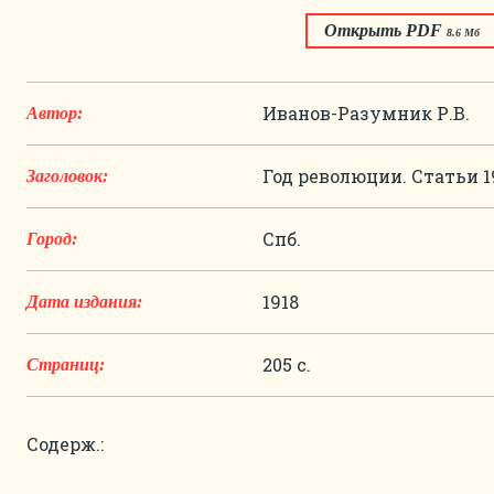
Открыть PDF
8.6 Мб
Иванов-Разумник Р.В.
Автор:
Год революции. Статьи 1
Заголовок:
Спб.
Город:
1918
Дата издания:
205 с.
Страниц:
Содерж.: