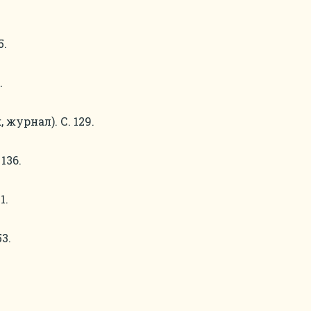
5.
.
 журнал). С. 129.
136.
1.
3.