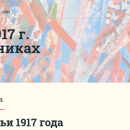
-12003
7 г.
никах
В.
ьи 1917 года