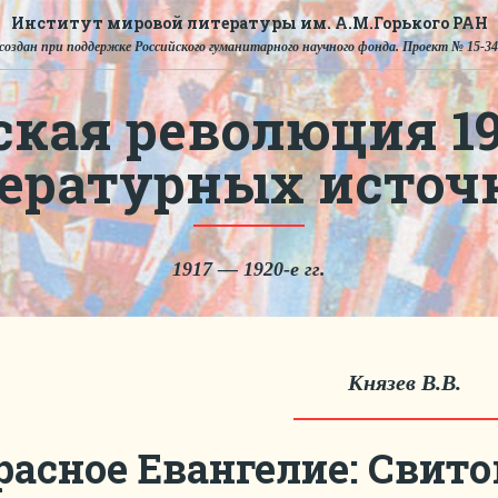
Институт мировой литературы им. А.М.Горького РАН
создан при поддержке Российского гуманитарного научного фонда. Проект № 15-34
ская революция 191
тературных источ
1917 — 1920-е гг.
Князев В.В.
расное Евангелие: Свито