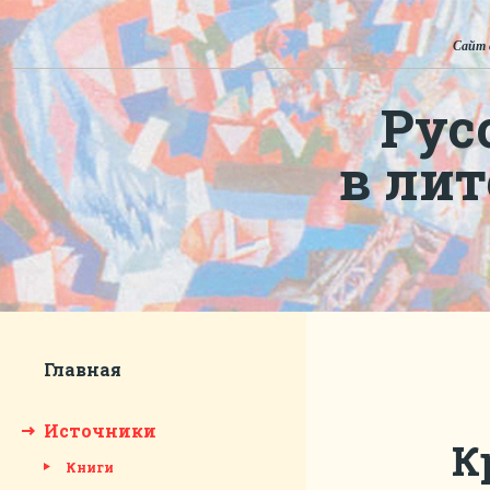
Сайт 
Рус
в ли
Главная
Источники
К
Книги