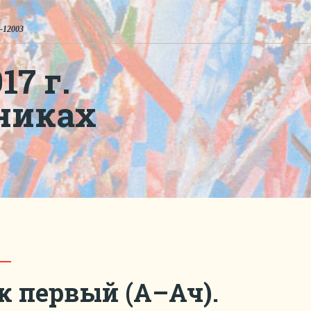
-12003
7 г.
никах
к первый (А–Ач).