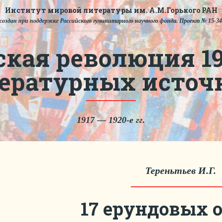
Институт мировой литературы им. А.М.Горького РАН
создан при поддержке Российского гуманитарного научного фонда. Проект № 15-34
ская революция 191
тературных источ
1917 — 1920-е гг.
Тереньтьев И.Г.
17 ерундовых 