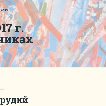
-12003
7 г.
никах
орудий