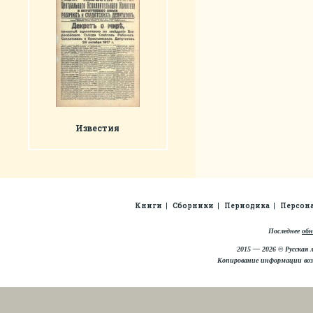
Известия
Книги
Сборники
Периодика
Персон
Последнее
обн
2015 — 2026 © Русская 
Копирование информации во