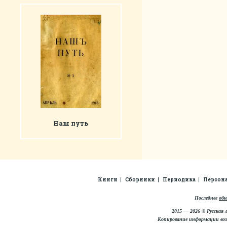
Наш путь
Книги
Сборники
Периодика
Персон
Последнее
обн
2015 — 2026 © Русская 
Копирование информации во