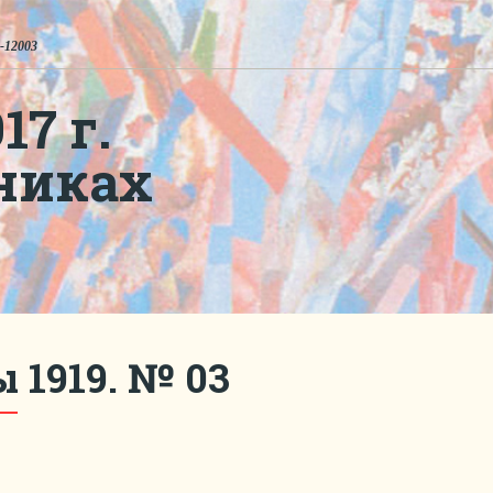
-12003
7 г.
никах
 1919. № 03