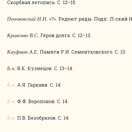
Скорбная летопись. С. 12–15.
<?>. Редеют ряды. Подп.: П-ский Н. 
Пенчковский Н.Н.
Герои долга. С. 12–13.
Кривенко В.С.
Памяти Р.И. Сементковского. С. 13.
Кауфман А.Е
.
В.К. Кузнецов. С. 13–14.
Б.п.
А.Я. Гаркави. С. 14.
Б.п.
Ф.Ф. Воропонов. С. 14.
Б.п.
П.В. Безобразов. С. 14.
Б.п.