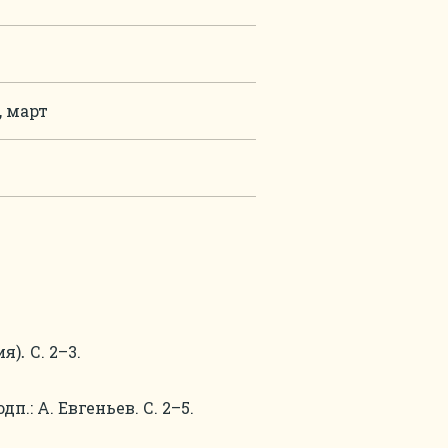
, март
ия)
С. 2–3.
.
.: А. Евгеньев. С. 2–5.