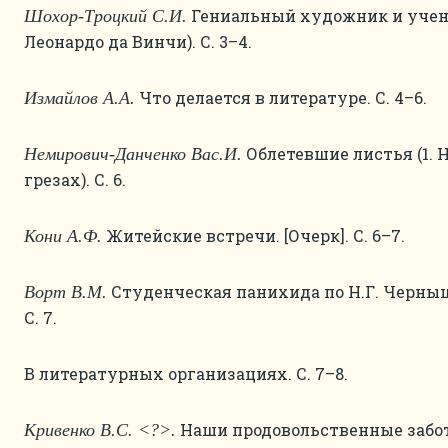
Гениальный художник и учены
Шохор-Троцкий С.И.
Леонардо да Винчи). С. 3–4.
Что делается в литературе. С. 4–6.
Измайлов А.А.
Облетевшие листья (1. 
Немирович-Данченко Вас.И.
грезах). С. 6.
Житейские встречи. [Очерк]. С. 6–7.
Кони А.Ф.
Студенческая панихида по Н.Г. Черны
Ворт В.М.
С. 7.
В литературных организациях. С. 7–8.
Наши продовольственные заботы. 
Кривенко В.С. <?>.