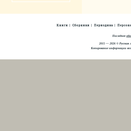
Книги
Сборники
Периодика
Персон
Последнее
обн
2015 — 2026 © Русская 
Копирование информации во