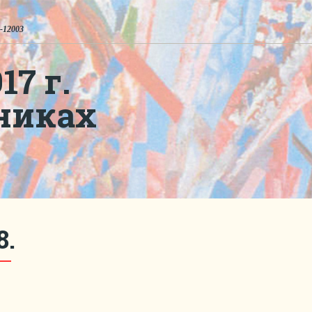
-12003
7 г.
никах
8.