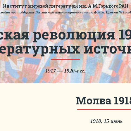
Институт мировой литературы им. А.М.Горького РАН
создан при поддержке Российского гуманитарного научного фонда. Проект № 15-34
ская революция 191
тературных источ
1917 — 1920-е гг.
Молва 191
1918, 15 июнь