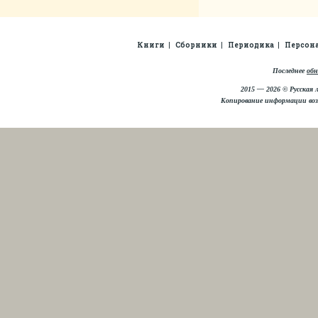
Книги
Сборники
Периодика
Персон
Последнее
обн
2015 — 2026 © Русская 
Копирование информации во