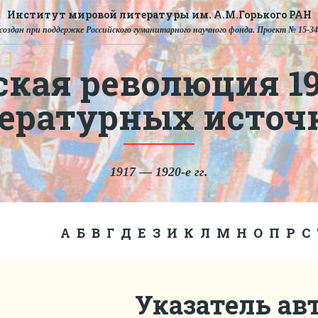
Институт мировой литературы им. А.М.Горького РАН
создан при поддержке Российского гуманитарного научного фонда. Проект № 15-34
ская революция 191
тературных источ
1917 — 1920-е гг.
А
Б
В
Г
Д
Е
З
И
К
Л
М
Н
О
П
Р
С
Указатель ав