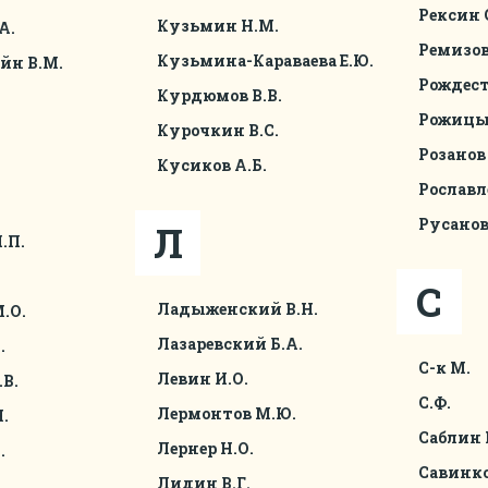
Рексин С
Кузьмин Н.М.
А.
Ремизов
Кузьмина-Караваева Е.Ю.
йн В.М.
Рождест
Курдюмов В.В.
Рожицын
Курочкин В.С.
Розанов 
Кусиков А.Б.
Рославле
Русанов
Л
.П.
С
Ладыженский В.Н.
.О.
Лазаревский Б.А.
.
С-к М.
Левин И.О.
В.
С.Ф.
Лермонтов М.Ю.
.
Саблин 
Лернер Н.О.
.
Савинко
Лидин В.Г.