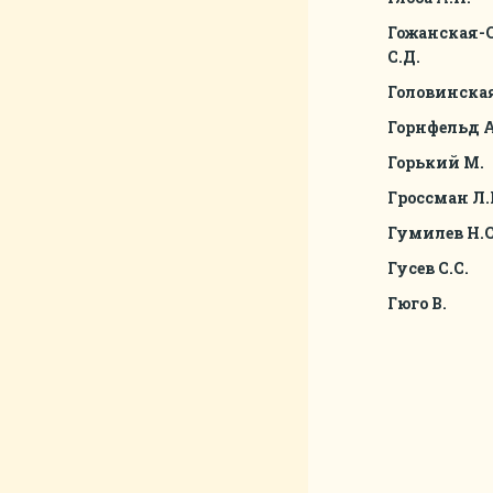
Гожанская-
С.Д.
Головинская
Горнфельд А
Горький М.
Гроссман Л.
Гумилев Н.С
Гусев С.С.
Гюго В.