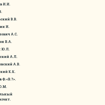
в И.И.
В.
ский В.В.
ин И.
ович А.С.
он В.А.
 Ю.Л.
ский А.Л.
вский А.В.
кий К.К.
 Ф.<В.?>.
Ю.М.
ельный
игент.