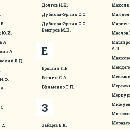
Долгов Н.Н.
Максик-
.
Дубнова-Эрлих С.С.
Мандел
В.
Дубнова-Эрлих С.С.,
Мариенг
Венгров М.П.
 Ю.И.
Маслов Г
 А.
Маширо
Е
А.И.
вич А.
Маяковс
вский В.Д.
Менделе
Ерошин И.Е.
.
Меньши
Есенин С.А.
И.Ф.
Мережко
Ефименко Т.П.
А.
Меркурь
З
Мижуев 
С.
Моносзо
Моравск
Зайцев Б.К.
.А.