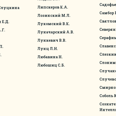
Садофье
Липскеров К.А.
Слуцкина
Самбор 
Лозинский М.Л.
Святлов
 Е.Д.
Лукомский В.К.
Северян
.Г.
Луначарский А.В.
Серафим
Лункевич В.В.
Славенс
П.
Лунц Л.Н.
Слезкин
.
Любавина Н.
Слоним
Любошиц С.Б.
Случано
Случевс
Смирнов
Соболь 
Сознат
Интелл