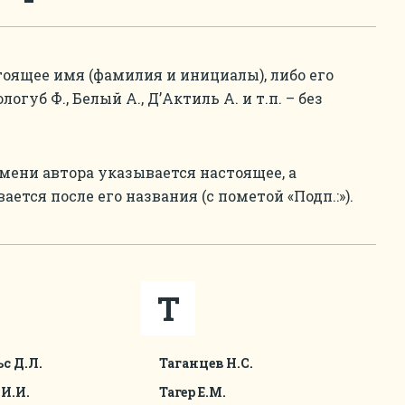
стоящее имя (фамилия и инициалы), либо его
губ Ф., Белый А., Д’Актиль А. и т.п. – без
имени автора указывается настоящее, а
тся после его названия (с пометой «Подп.:»).
Т
с Д.Л.
Таганцев Н.С.
И.И.
Тагер Е.М.