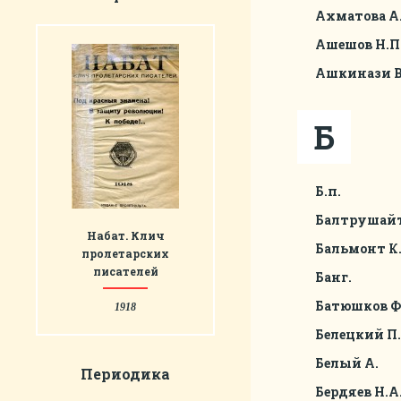
Ахматова А
Ашешов Н.П
Ашкинази В
Б
Б.п.
Балтрушайт
Набат. Клич
Бальмонт К.
пролетарских
писателей
Банг.
Батюшков Ф
1918
Белецкий П.
Белый А.
Периодика
Бердяев Н.А