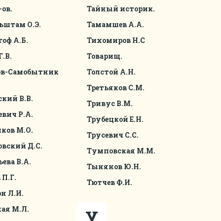
ов.
Тайный историк.
ьштам О.Э.
Тамамшев А.А.
оф А.Б.
Тихомиров Н.С
.В.
Товарищ.
в-Самобытник
Толстой А.Н.
Третьяков С.М.
кий В.В.
Тривус В.М.
вич Р.А.
Трубецкой Е.Н.
ков М.О.
Трусевич С.С.
вский Д.С.
Тумповская М.М.
ева В.А.
Тынянов Ю.Н.
П.Г.
Тютчев Ф.И.
н Л.И.
ая М.Л.
У