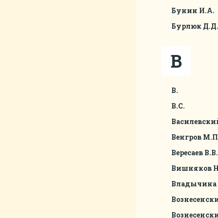
Бунин И.А.
Бурлюк Д.Д
В
В.
В.С.
Василевский
Венгров М.П
Вересаев В.В.
Вишняков Н
Владычина 
Вознесенски
Вознесенски