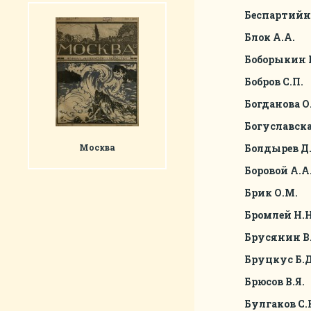
Беспартий
Блок А.А.
Боборыкин 
Бобров С.П.
Богданова О
Богуславска
Москва
Болдырев Д.
Боровой А.А
Брик О.М.
Бромлей Н.Н
Брусянин В.
Бруцкус Б.Д
Брюсов В.Я.
Булгаков С.