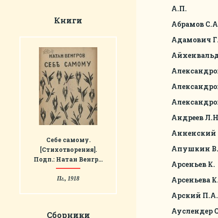
А.П.
Книги
Абрамов С.А
Адамович Г.
Айхенвальд
Александров
Александро
Александро
Андреев Л.Н
Анненский 
Себе самому.
Апушкин В.
[Стихотворения].
Подп.: Натан Венгр…
Арсеньев К.
Пг., 1918
Арсеньева К.
Арский П.А.
Ауслендер С
Сборники