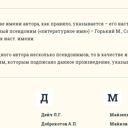
ве имени автора, как правило, указывается – его на
ый псевдоним («литературное имя») – Горький М., Соло
к наст. имени.
дного автора несколько псевдонимов, то в качестве 
м, которым подписано данное произведение, указывае
Д
М
Дейч Л.Г.
Майзель
Доброхотов А.П.
Майнов 