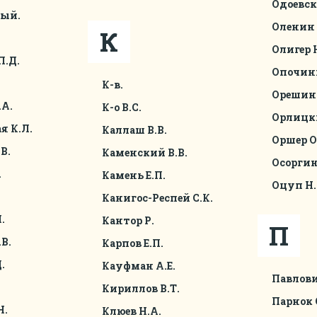
Одоевск
ный.
Оленин 
К
Олигер 
П.Д.
Опочин
К-в.
Орешин 
.А.
К-о В.С.
Орлицк
я К.Л.
Каллаш В.В.
Оршер О
В.
Каменский В.В.
Осоргин
.
Камень Е.П.
Оцуп Н.
Канигос-Респей С.К.
.
Кантор Р.
П
В.
Карпов Е.П.
.
Кауфман А.Е.
Павлови
Кириллов В.Т.
Парнок 
Н.
Клюев Н.А.