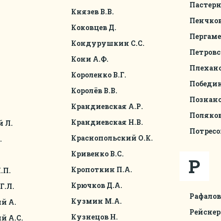
Пастерн
Князев В.В.
Пенчков
.
Коковцев Д.
Пергаме
Кондурушкин С.С.
Петровс
Кони А.Ф.
Плехано
Короленко В.Г.
Победи
Королёв В.В.
Познанс
Крандиевская А.Р.
Поляков
Крандиевская Н.В.
 Л.
Потресов
Краснопольский О.К.
.
Кривенко В.С.
Р
Кропоткин П.А.
.П.
Крючков Д.А.
Г.Л.
Рафалов
Кузмин М.А.
й А.
Рейснер
Кузнецов Н.
й А.С.