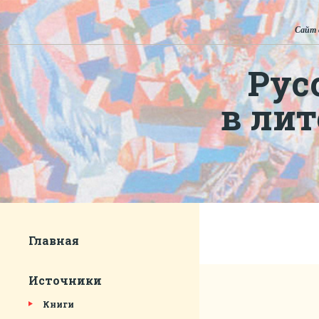
Сайт 
Рус
в ли
Главная
Источники
Книги