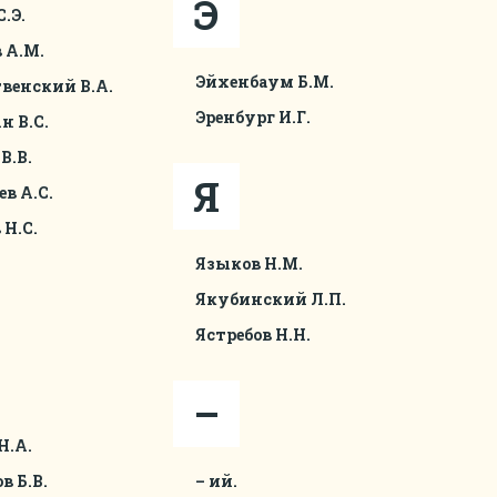
Э
.Э.
 А.М.
Эйхенбаум Б.М.
венский В.А.
Эренбург И.Г.
 В.С.
В.В.
Я
в А.С.
 Н.С.
Языков Н.М.
Якубинский Л.П.
Ястребов Н.Н.
–
Н.А.
в Б.В.
– ий.