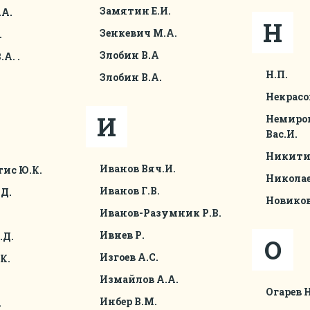
Замятин Е.И.
.А.
Н
Зенкевич М.А.
.
Злобин В.А
.А.
.
Н.П.
Злобин В.А.
Некрасо
И
Немиро
Вас.И.
Никитин
Иванов Вяч.И.
ис Ю.К.
Николае
Иванов Г.В.
Д.
Новиков
Иванов-Разумник Р.В.
Ивнев Р.
.Д.
О
Изгоев А.С.
К.
Измайлов А.А.
Огарев Н
Инбер В.М.
.