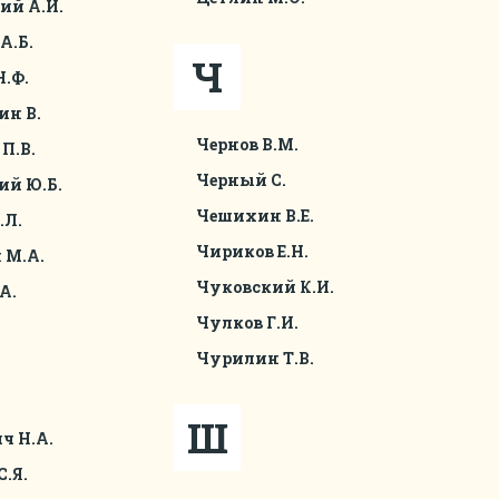
ий А.И.
А.Б.
Ч
Н.Ф.
ин В.
Чернов В.М.
П.В.
Черный С.
ий Ю.Б.
Чешихин В.Е.
.Л.
Чириков Е.Н.
 М.А.
Чуковский К.И.
А.
Чулков Г.И.
Чурилин Т.В.
Ш
ч Н.А.
С.Я.