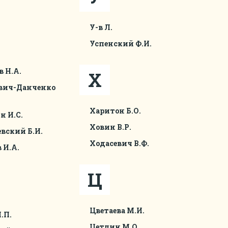
У-в Л.
Успенский Ф.И.
в Н.А.
Х
вич-Данченко
Харитон Б.О.
 И.С.
Ховин В.Р.
вский Б.И.
Ходасевич В.Ф.
 И.А.
Ц
Цветаева М.И.
.П.
Цетлин М.О.