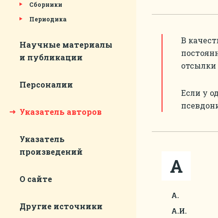
Сборники
Периодика
В качест
Научные материалы
постоянн
и публикации
отсылки 
Персоналии
Если у о
псевдони
Указатель авторов
Указатель
произведений
А
О сайте
А.
Другие источники
А.И.