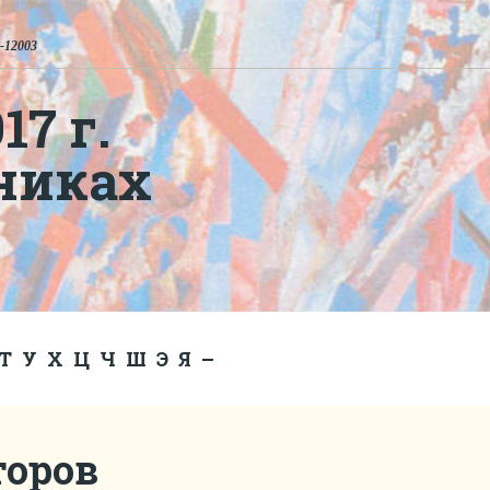
-12003
7 г.
никах
Т
У
Х
Ц
Ч
Ш
Э
Я
–
торов