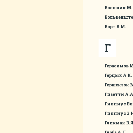
Волошин М.
Волькенште
Ворт В.М.
Г
Герасимов М
Герцык А.К.
Гершензон М
Гизетти А.А
Гиппиус Вл.
Гиппиус З.Н
Гликман В.Я
Глоба А.П.