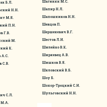
Шагинян М.С.
ак Б.Л.
Шапир Н.Л.
ский Н.Н.
Шапошников Н.Н.
нт М.Я.
Шевцов П.
кий П.Н.
Шершеневич В.Г.
в Г.В.
Шестов Л.И.
нский М.
Шилейко В.К.
кий К.
Ширяевец А.В.
 А.С.
Шишков В.Я.
 С.В.
Шкловский В.Б.
Шоу Б.
Шохор-Троцкий С.И.
Шульговский Н.Н.
ич С.Л.
 М.А.