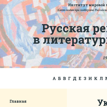
Институт мировой л
Сайт создан при поддержке Российско
Русская ре
в литерату
19
А
Б
В
Г
Д
Е
З
И
К
Л
У
Главная