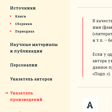
Источники
Книги
В качест
Сборники
имя (фам
Периодика
(«литерат
и т.п. – 
Научные материалы
и публикации
Если у о
автора у
Персоналии
данное п
«Подп.:»).
Указатель авторов
Указатель
произведений
А