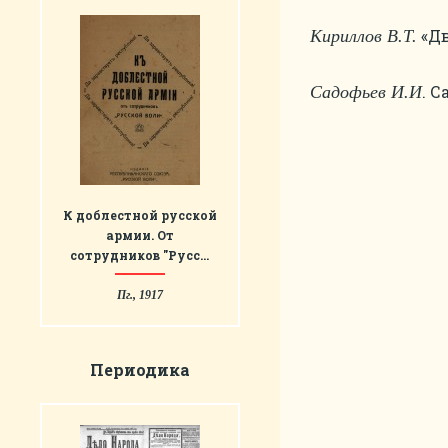
«Дв
Кириллов В.Т.
. 
Садофьев И.И
К доблестной русской
армии. От
сотрудников "Русс…
Пг., 1917
Периодика