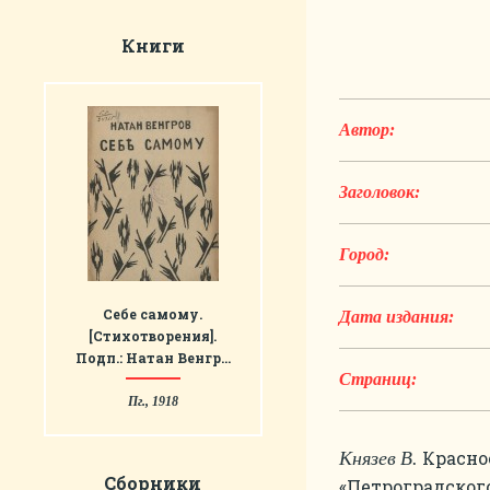
Книги
Автор:
Заголовок:
Город:
Себе самому.
Дата издания:
[Стихотворения].
Подп.: Натан Венгр…
Страниц:
Пг., 1918
Красное
Князев
В.
Сборники
«Петроградского