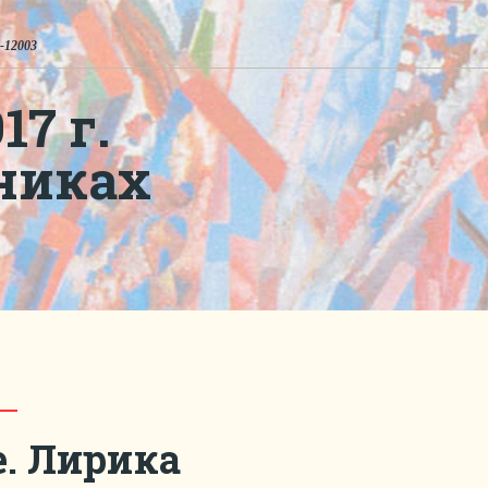
-12003
7 г.
никах
. Лирика