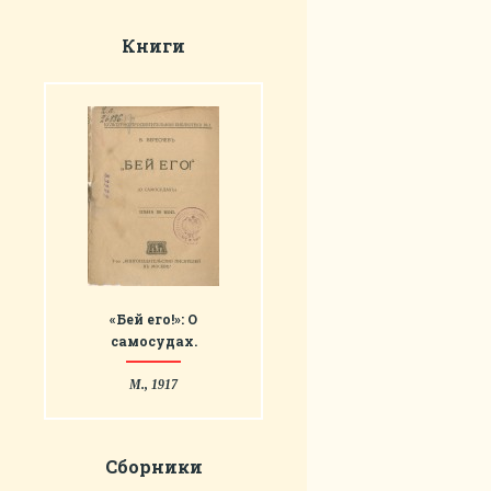
Книги
«Бей его!»: О
самосудах.
М., 1917
Сборники