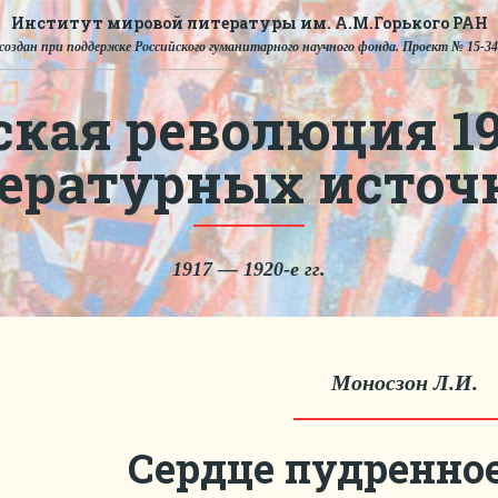
Институт мировой литературы им. А.М.Горького РАН
создан при поддержке Российского гуманитарного научного фонда. Проект № 15-34
ская революция 191
тературных источ
1917 — 1920-е гг.
Моносзон Л.И.
Сердце пудренное