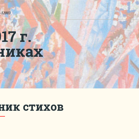
-12003
7 г.
никах
ник стихов