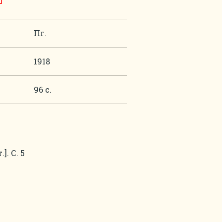
Пг.
1918
96 с.
]. С. 5