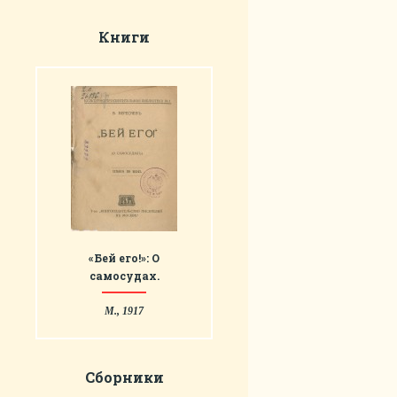
Книги
«Бей его!»: О
самосудах.
М., 1917
Сборники