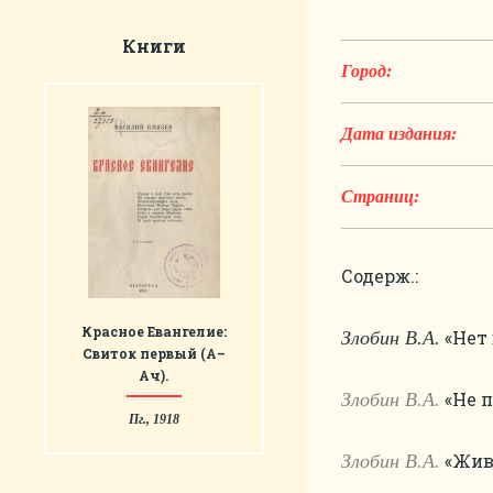
Книги
Город:
Дата издания:
Страниц:
Содерж.:
Красное Евангелие:
«Нет 
Злобин В.А.
Свиток первый (А–
Ач).
«Не п
Злобин В.А.
Пг., 1918
«Живи
Злобин В.А.