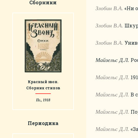
Сборники
«Ни о
Злобин В.А.
Шкурн
Злобин В.А.
Униве
Злобин В.А.
Рос
Майзельс Д.Л.
191
Майзельс Д.Л.
Красный звон.
Сборник стихов
В с
Майзельс Д.Л.
Пг., 1918
Пор
Майзельс Д.Л.
Периодика
«За
Майзельс Д.Л.