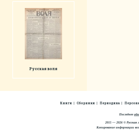
Русская воля
Книги
Сборники
Периодика
Персон
Последнее
обн
2015 — 2026 © Русская 
Копирование информации во