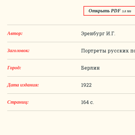
Открыть PDF
3.8 Мб
Эренбург И.Г.
Автор:
Портреты русских п
Заголовок:
Берлин
Город:
1922
Дата издания:
164 с.
Страниц: