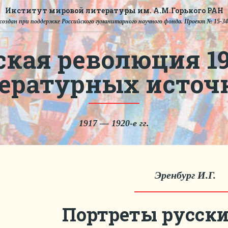
Институт мировой литературы им. А.М.Горького РАН
создан при поддержке Российского гуманитарного научного фонда. Проект № 15-34
ская революция 191
тературных источ
1917 — 1920-е гг.
Эренбург И.Г.
Портреты русски