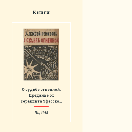
Книги
О судьбе огненной:
Предание от
Гераклита Эфесско…
Пг., 1918