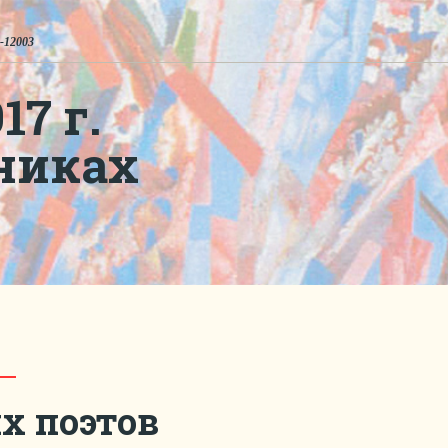
-12003
7 г.
никах
х поэтов