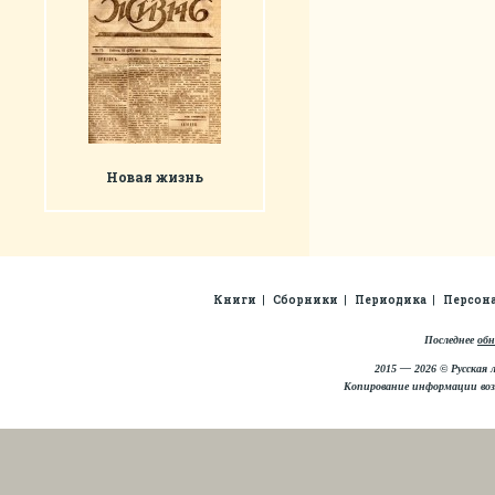
Новая жизнь
Книги
Сборники
Периодика
Персон
Последнее
обн
2015 — 2026 © Русская 
Копирование информации во