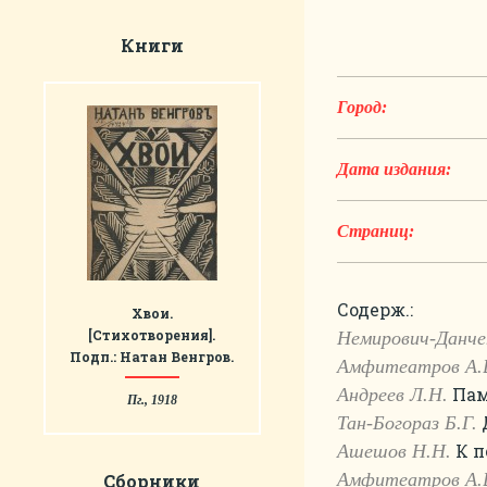
Книги
Город:
Дата издания:
Страниц:
Содерж.:
Хвои.
[Стихотворения].
Немирович-Данче
Подп.: Натан Венгров.
Амфитеатров А.
Памя
Андреев Л.Н.
Пг., 1918
Д
Тан-Богораз Б.Г.
К по
Ашешов Н.Н.
Амфитеатров А.
Сборники