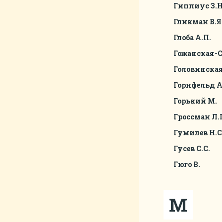
Гиппиус З.Н
Гликман В.Я
Глоба А.П.
Гожанская-С
Головинская
Горнфельд А
Горький М.
Гроссман Л.
Гумилев Н.С
Гусев С.С.
Гюго В.
М