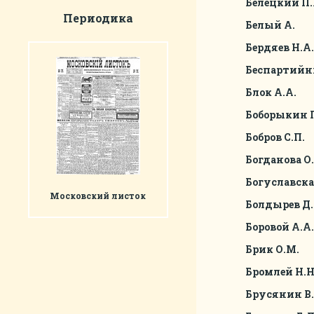
Белецкий П.
Периодика
Белый А.
Бердяев Н.А.
Беспартийн
Блок А.А.
Боборыкин П
Бобров С.П.
Богданова О.
Богуславска
Московский листок
Болдырев Д.
Боровой А.А.
Брик О.М.
Бромлей Н.Н
Брусянин В.