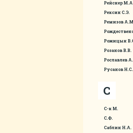
Рейснер М.А
Рексин С.Э.
Ремизов А.М
Рождественс
Рожицын В.
Розанов В.В.
Рославлев А.
Русанов Н.С.
С
С-к М.
С.Ф.
Саблин Н.А.