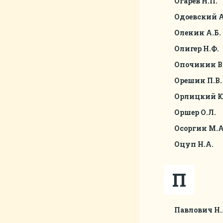
Огарев Н.П.
Одоевский А
Оленин А.Б.
Олигер Н.Ф.
Опочинин В
Орешин П.В.
Орлицкий Ю
Оршер О.Л.
Осоргин М.А
Оцуп Н.А.
П
Павлович Н.