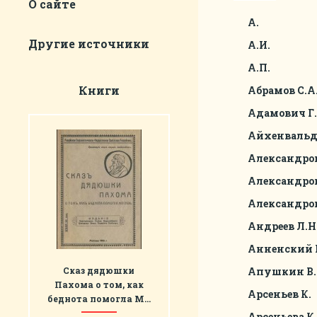
О сайте
А.
Другие источники
А.И.
А.П.
Книги
Абрамов С.А
Адамович Г.
Айхенвальд
Александров
Александро
Александров
Андреев Л.Н
Анненский 
Сказ дядюшки
Апушкин В.
Пахома о том, как
Арсеньев К.
беднота помогла М…
Арсеньева К.