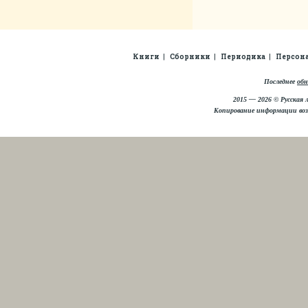
Книги
Сборники
Периодика
Персон
Последнее
обн
2015 — 2026 © Русская 
Копирование информации во