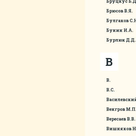
Бруцкус Б.Д
Брюсов В.Я.
Булгаков С.
Бунин И.А.
Бурлюк Д.Д.
В
В.
В.С.
Василевский
Венгров М.П
Вересаев В.В.
Вишняков Н