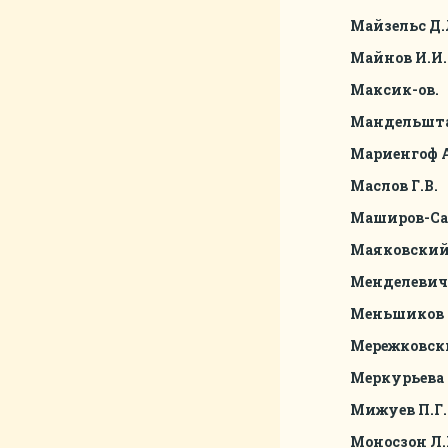
Майзельс Д.
Майнов И.И.
Максик-ов.
Мандельшта
Мариенгоф А
Маслов Г.В.
Маширов-Са
Маяковский 
Менделевич 
Меньшиков 
Мережковски
Меркурьева 
Мижуев П.Г.
Моносзон Л.