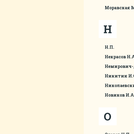
Моравская М
Н
Н.П.
Некрасов Н.А
Немирович-Д
Никитин И.
Николаевски
Новиков И.А
О