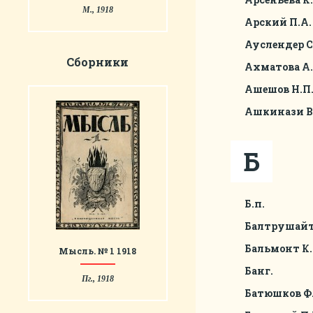
М., 1918
Арский П.А.
Ауслендер С
Сборники
Ахматова А.
Ашешов Н.П
Ашкинази В
Б
Б.п.
Балтрушайт
Бальмонт К.
Мысль. № 1 1918
Банг.
Пг., 1918
Батюшков Ф