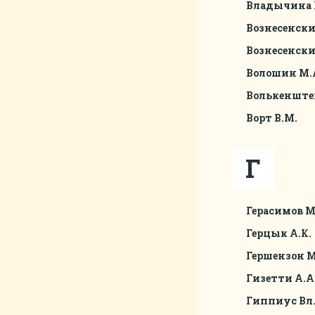
Владычина 
Вознесенски
Вознесенски
Волошин М.
Волькенште
Ворт В.М.
Г
Герасимов М
Герцык А.К.
Гершензон М
Гизетти А.А
Гиппиус Вл.