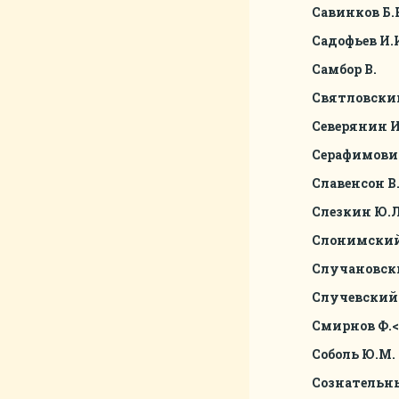
Савинков Б.
Садофьев И.
Самбор В.
Святловский
Северянин И
Серафимович
Славенсон В
Слезкин Ю.Л
Слонимский
Случановски
Случевский 
Смирнов Ф.<
Соболь Ю.М.
Сознательн