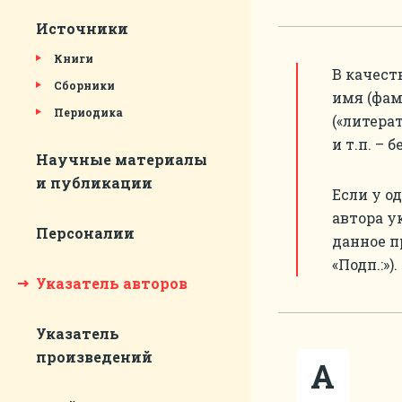
Источники
Книги
В качест
Сборники
имя (фам
Периодика
(«литерат
и т.п. – 
Научные материалы
и публикации
Если у о
автора у
Персоналии
данное п
«Подп.:»).
Указатель авторов
Указатель
произведений
А