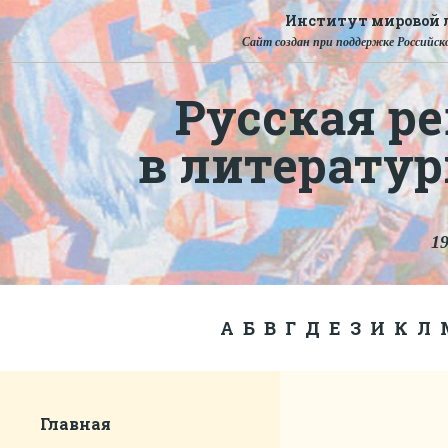
Институт мировой л
Сайт создан при поддержке Российско
Русская ре
в литерату
19
А
Б
В
Г
Д
Е
З
И
К
Л
Главная