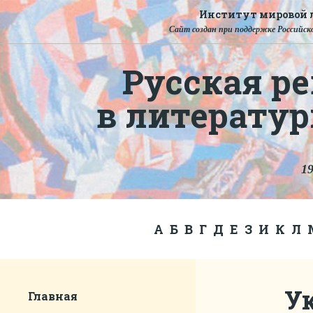
Институт мировой л
Сайт создан при поддержке Российско
Русская ре
в литерату
19
А
Б
В
Г
Д
Е
З
И
К
Л
У
Главная