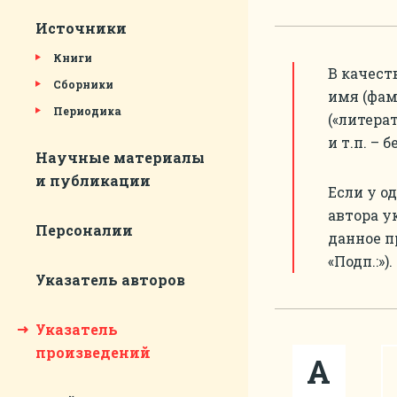
Источники
Книги
В качест
Сборники
имя (фам
Периодика
(«литерат
и т.п. – 
Научные материалы
и публикации
Если у о
автора у
Персоналии
данное п
«Подп.:»).
Указатель авторов
Указатель
произведений
А