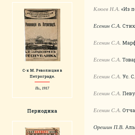
«Из п
Клюев Н.А.
Стихо
Есенин С.А.
Марфа
Есенин С.А.
Товар
Есенин С.А.
С-к М. Революция в
Ус. С.
Есенин С.А.
Петрограде.
Пг., 1917
Певущ
Есенин С.А.
Отчар
Есенин С.А.
Периодика
Алы
Орешин П.В.