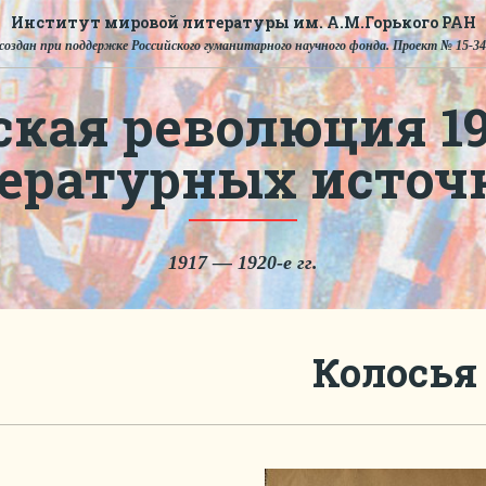
Институт мировой литературы им. А.М.Горького РАН
создан при поддержке Российского гуманитарного научного фонда. Проект № 15-34
ская революция 191
тературных источ
1917 — 1920-е гг.
Колосья