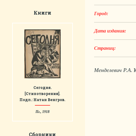
Книги
Город:
Дата издания:
Страниц:
К
Менделевич Р.А.
Сегодня.
[Стихотворения].
Подп.: Натан Венгров.
Пг., 1918
Сборники