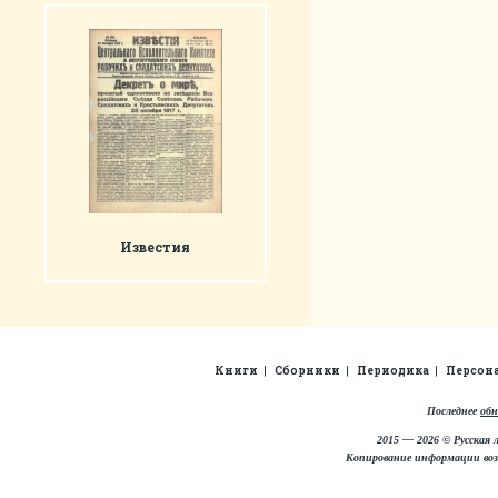
Известия
Книги
Сборники
Периодика
Персон
Последнее
обн
2015 — 2026 © Русская 
Копирование информации во