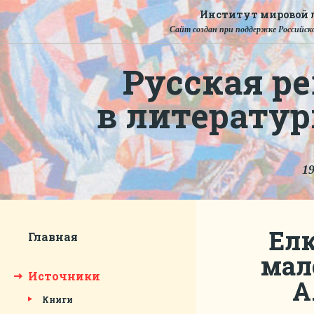
Институт мировой л
Сайт создан при поддержке Российско
Русская ре
в литерату
19
Елк
Главная
мале
Источники
А
Книги