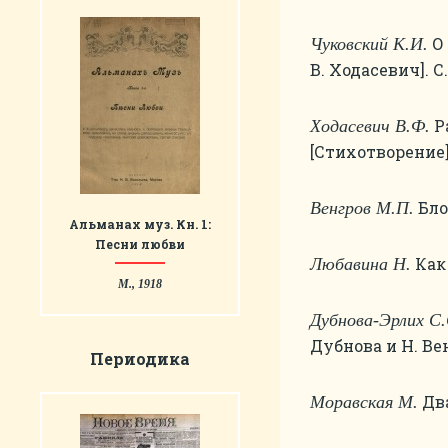
О 
Чуковский К.И.
В. Ходасевич]. С.
Ра
Ходасевич В.Ф.
[Стихотворение].
Бло
Венгров М.П.
Альманах муз. Кн. 1:
Песни любви
Как 
Любавина Н.
М., 1918
Дубнова-Эрлих С.
Дубнова и Н. Вен
Периодика
Два
Моравская М.