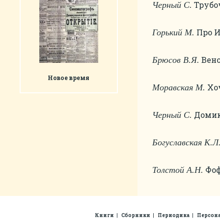
Трубоч
Черный С.
Про И
Горький М.
Вено
Брюсов В.Я.
Новое время
Хоч
Моравская М.
Домик 
Черный С.
Богуславская К.Л
Фофк
Толстой А.Н.
Книги
Сборники
Периодика
Персон