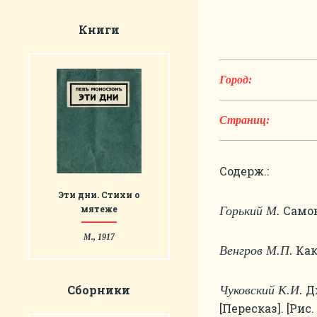
Книги
Город:
Страниц:
Содерж.:
Эти дни. Стихи о
мятеже
Самова
Горький М.
М., 1917
Как
Венгров М.П.
Сборники
Дж
Чуковский К.И.
[Пересказ]. [Рис.