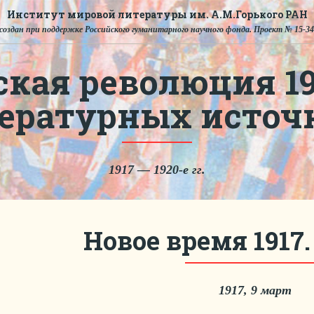
Институт мировой литературы им. А.М.Горького РАН
создан при поддержке Российского гуманитарного научного фонда. Проект № 15-34
ская революция 191
тературных источ
1917 — 1920-е гг.
Новое время 1917.
1917, 9 март