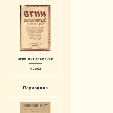
Огни. Лит.альманах
М., 1918
Периодика