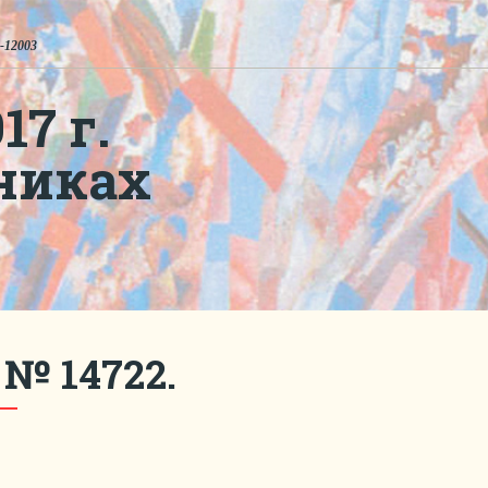
-12003
7 г.
никах
 № 14722.